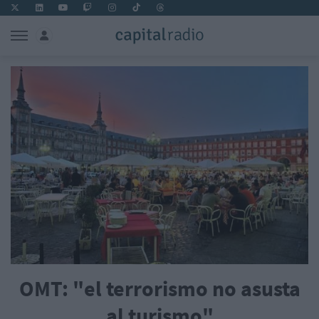
OMT: "el terrorismo no asusta
al turismo"