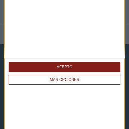
NOTICIAS RELACIONADAS
ACEPTO
MÁS OPCIONES
Capital Radio
Noticias
Eventos
Consultorios