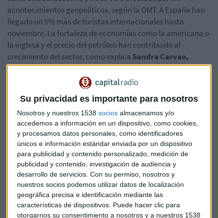
acontecimientos geopolíticos, según la OMT. A España han
llegado un 5% más de turistas internacionales hasta
noviembre. La fortaleza de economías como la americana o
la inglesa y el precio del petróleo han contribuido al
crecimiento del sector, como explica
Sandra Carvao,
Directora de Comunicación y Publicaciones de la OMT.
Escucha la entrevista completa en
Capital, la Bolsa y la Vida.
Su privacidad es importante para nosotros
Nosotros y nuestros 1538
socios
almacenamos y/o
*Lo sentimos pero el audio ha sido eliminado
accedemos a información en un dispositivo, como cookies,
y procesamos datos personales, como identificadores
únicos e información estándar enviada por un dispositivo
para publicidad y contenido personalizado, medición de
Turismo
OMT
publicidad y contenido, investigación de audiencia y
desarrollo de servicios.
Con su permiso, nosotros y
nuestros socios podemos utilizar datos de localización
geográfica precisa e identificación mediante las
características de dispositivos. Puede hacer clic para
otorgarnos su consentimiento a nosotros y a nuestros 1538