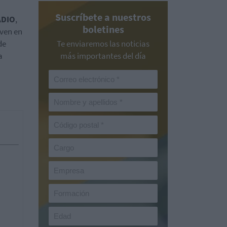
Suscríbete a nuestros
ADIO
,
boletines
ven en
de
Te enviaremos las noticias
a
más importantes del día