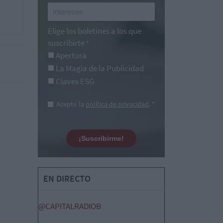
Elige los boletines a los que
suscribirte
*
Apertura
La Magia de la Publicidad
Claves ESG
Acepto la
política de privacidad
. *
¡Suscribirme!
EN DIRECTO
@CAPITALRADIOB