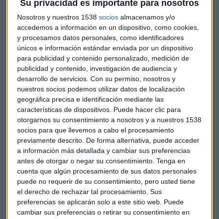
Su privacidad es importante para nosotros
Nosotros y nuestros 1538
socios
almacenamos y/o
accedemos a información en un dispositivo, como cookies,
y procesamos datos personales, como identificadores
únicos e información estándar enviada por un dispositivo
para publicidad y contenido personalizado, medición de
publicidad y contenido, investigación de audiencia y
desarrollo de servicios.
Con su permiso, nosotros y
nuestros socios podemos utilizar datos de localización
geográfica precisa e identificación mediante las
características de dispositivos. Puede hacer clic para
Se calcula que las autonomías se han ahorrado unos 25.000
otorgarnos su consentimiento a nosotros y a nuestros 1538
millones de euros gracias a la disposición del Fondo de
socios para que llevemos a cabo el procesamiento
Liquidez Autonómico y Torres insiste en la necesidad de
previamente descrito. De forma alternativa, puede acceder
repensar el modelo autonómico, plagado de incoherencias:
a información más detallada y cambiar sus preferencias
antes de otorgar o negar su consentimiento.
Tenga en
"Hay un problema de eficiencia en el sistema de
cuenta que algún procesamiento de sus datos personales
recaudación general que viene de todo tipo de
puede no requerir de su consentimiento, pero usted tiene
desgravaciones y exenciones fiscales
que lo que hace es
el derecho de rechazar tal procesamiento. Sus
que personas que de verdad respetan la ley fiscal se quejen
preferencias se aplicarán solo a este sitio web. Puede
de que pagan muchos impuestos y en parte tienen razón"
cambiar sus preferencias o retirar su consentimiento en