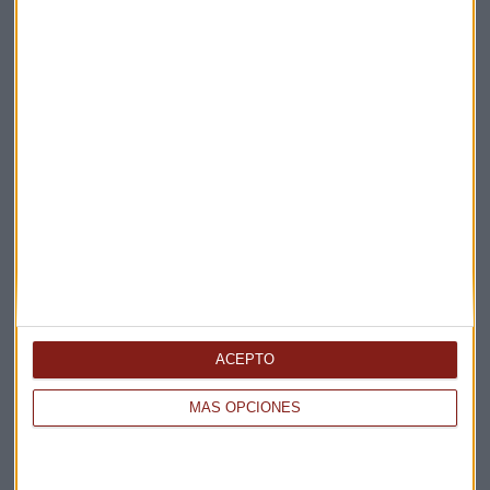
La Magia de la Publicidad
Claves ESG
Acepto la
política de privacidad
. *
¡Suscribirme!
EN DIRECTO
@CAPITALRADIOB
ACEPTO
MÁS OPCIONES