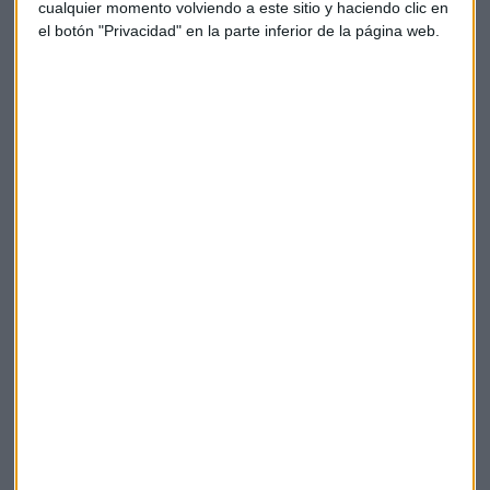
.
cualquier momento volviendo a este sitio y haciendo clic en
el botón "Privacidad" en la parte inferior de la página web.
El director de Coyuntura y Estadística de Funcas,
argumenta que se puede racionalizar el gasto público y
encontrar mejoras de eficacia pero explica que
"en su
conjunto la recaudación es el 40% sobre el PIB, son 5 puntos
menos que la media europea y 10 puntos menos que países
como Francia o los estados nórdicos"
.
Deuda
Economía
España
Déficit
Funcas
Raymond Torres
Suscríbete a nuestros boletines