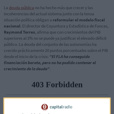
La
deuda pública
no ha hecho más que crecer y las
incoherencias del actual sistema junto con la tensa
situación política obligan a
reformular el modelo fiscal
nacional
. El director de Coyuntura y Estadística de Funcas,
Raymond Torres
, afirma que con crecimientos del PIB
superiores al 3% no se puede ya justificar el elevado déficit
público. La deuda del conjunto de las autonomías ha
crecido prácticamente 20 puntos porcentuales sobre el PIB
desde el inicio de la crisis:
"El FLA ha conseguido
financiación barata, pero no ha podido contener el
crecimiento de la deuda"
.