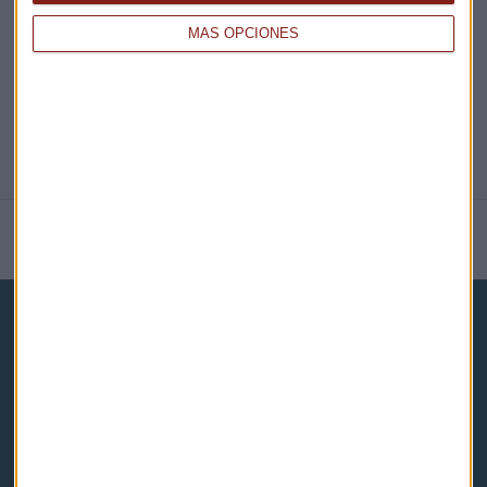
@CAPITALRADIOB
MÁS OPCIONES
NOTICIAS RELACIONADAS
Capital Radio
Noticias