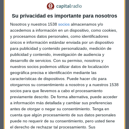
de los inversores y, por tanto, en esta bajada de rentabilidad
es que
la salida del Reino Unido de la Unión Europea sin
Su privacidad es importante para nosotros
acuerdo
es cada vez más probable.
Nosotros y nuestros 1538
socios
almacenamos y/o
accedemos a información en un dispositivo, como cookies,
El rendimiento del bono germano en el
mercado
y procesamos datos personales, como identificadores
secundario
ha iniciado hoy la jornada en los mercados
únicos e información estándar enviada por un dispositivo
situado en
-0,478%
, después de haber cerrado ayer en el
para publicidad y contenido personalizado, medición de
-0,455%.
publicidad y contenido, investigación de audiencia y
desarrollo de servicios.
Con su permiso, nosotros y
Este rendimiento ya se había situado en
negativo
por
nuestros socios podemos utilizar datos de localización
primera vez en su historia en
marzo de este año
, aunque en
geográfica precisa e identificación mediante las
abril volvió a ofrecer rentabilidades positivas. A principio de
características de dispositivos. Puede hacer clic para
mayo el interés ofrecido a los inversores en el “bund”
otorgarnos su consentimiento a nosotros y a nuestros 1538
socios para que llevemos a cabo el procesamiento
comenzó a bajar hasta que ha llegado al -0,5% de hoy.
previamente descrito. De forma alternativa, puede acceder
a información más detallada y cambiar sus preferencias
Por otra parte, la rentabilidad exigda del
bono español a
antes de otorgar o negar su consentimiento.
Tenga en
diez años
en el mercado secundario se situaba en
0,261%
cuenta que algún procesamiento de sus datos personales
tras el toque de campana en los mercados, aunque ha
puede no requerir de su consentimiento, pero usted tiene
llegado a situarse hasta un mínimo intradía del 0,230%,
el derecho de rechazar tal procesamiento. Sus