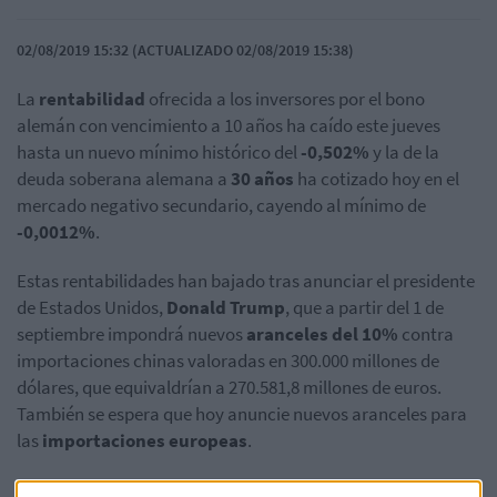
02/08/2019 15:32 (ACTUALIZADO 02/08/2019 15:38)
La
rentabilidad
ofrecida a los inversores por el bono
alemán con vencimiento a 10 años ha caído este jueves
hasta un nuevo mínimo histórico del
-0,502%
y la de la
deuda soberana alemana a
30 años
ha cotizado hoy en el
mercado negativo secundario, cayendo al mínimo de
-0,0012%
.
Estas rentabilidades han bajado tras anunciar el presidente
de Estados Unidos,
Donald Trump
, que a partir del 1 de
septiembre impondrá nuevos
aranceles del 10%
contra
importaciones chinas valoradas en 300.000 millones de
dólares, que equivaldrían a 270.581,8 millones de euros.
También se espera que hoy anuncie nuevos aranceles para
las
importaciones europeas
.
Otra de las circunstancias que influyen en la incertidumbre