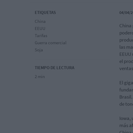
ETIQUETAS
04/04/2
China
China 
EEUU
podero
Tarifas
produc
Guerra comercial
las ma
Soja
EEUU u
el pro
TIEMPO DE LECTURA
ventas
2 min
El gig
fundam
Brasil
de ton
Iowa, 
más af
China 