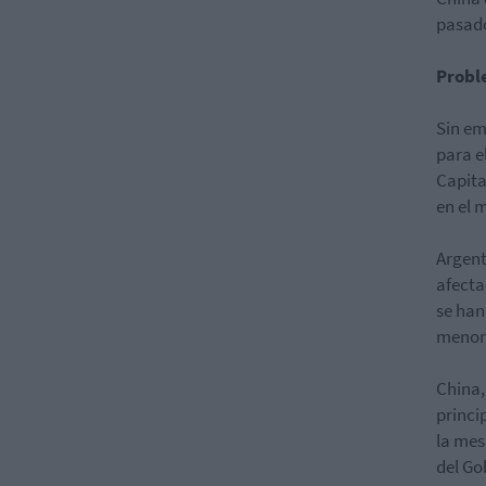
pasado
Probl
Sin em
para e
Capita
en el 
Argent
afecta
se han
menore
China,
princi
la mes
del Go