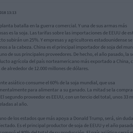
018 13:13
planta batalla en la guerra comercial. Y una de sus armas más
sas es la soja. Las tarifas sobre las importaciones de EEUU de es
to subirán un 25%. Y empresas y agricultores estadounidense se
nos a la cabeza. China es el principal importador de soja del mun
no de sus principales proveedores. De hecho, el año pasado, la s
ducto agrícola del país norteamericano más exportado a China, 
 de alrededor de 12.000 millones de dólares.
ante asiático consume el 60% de la soja mundial, que usa
entalmente para alimentar a su ganado. La mitad se la compra
. El segundo proveedor es EEUU, con un tercio del total, unos 33 m
eladas al año.
uno de los estados que más apoya a Donald Trump, será, sin duda,
ectado. Es el principal productor de soja de EEUU y el año pasad
compró el 80% del total de su producción. El país asiático cerró e