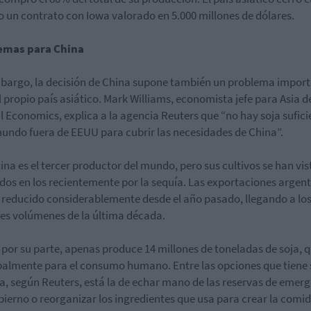
 un contrato con Iowa valorado en 5.000 millones de dólares.
emas para China
bargo, la decisión de China supone también un problema impor
l propio país asiático. Mark Williams, economista jefe para Asia d
l Economics, explica a la agencia Reuters que “no hay soja sufici
mundo fuera de EEUU para cubrir las necesidades de China”.
ina es el tercer productor del mundo, pero sus cultivos se han vis
dos en los recientemente por la sequía. Las exportaciones argen
 reducido considerablemente desde el año pasado, llegando a lo
s volúmenes de la última década.
 por su parte, apenas produce 14 millones de toneladas de soja, 
palmente para el consumo humano. Entre las opciones que tiene
a, según Reuters, está la de echar mano de las reservas de emer
bierno o reorganizar los ingredientes que usa para crear la comi