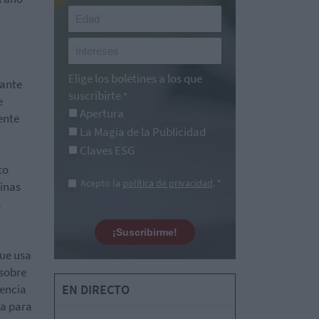
Elige los boletines a los que
tante
suscribirte
*
e
Apertura
ente
La Magia de la Publicidad
Claves ESG
to
Acepto la
política de privacidad
. *
tinas
s
¡Suscribirme!
que usa
 sobre
gencia
EN DIRECTO
da para