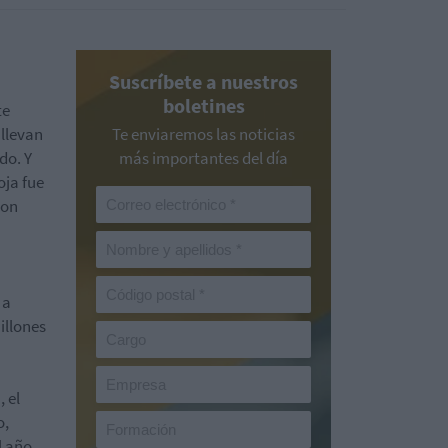
Suscríbete a nuestros
boletines
te
 llevan
Te enviaremos las noticias
do. Y
más importantes del día
oja fue
con
 a
illones
 el
o,
l año