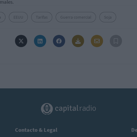
imales.
a
EEUU
Tarifas
Guerra comercial
Soja
Contacto & Legal
De