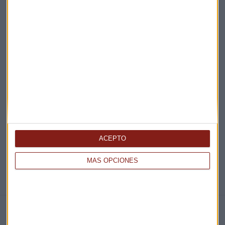
Acepto la
política de privacidad
. *
¡Suscribirme!
EN DIRECTO
@CAPITALRADIOB
ACEPTO
MÁS OPCIONES
NOTICIAS RELACIONADAS