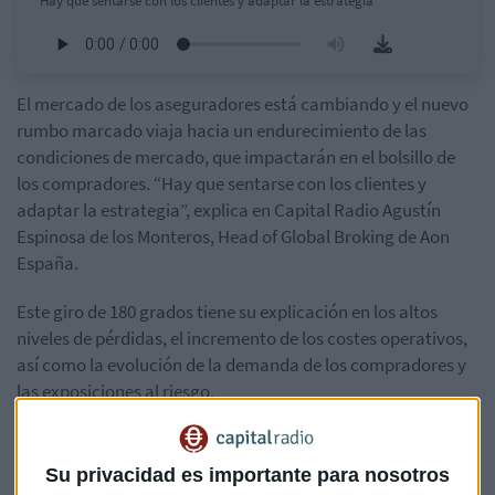
"Hay que sentarse con los clientes y adaptar la estrategia”
El mercado de los aseguradores está cambiando y el nuevo
rumbo marcado viaja hacia un endurecimiento de las
condiciones de mercado, que impactarán en el bolsillo de
los compradores. “Hay que sentarse con los clientes y
adaptar la estrategia”, explica en Capital Radio Agustín
Espinosa de los Monteros, Head of Global Broking de Aon
España.
Este giro de 180 grados tiene su explicación en los altos
niveles de pérdidas, el incremento de los costes operativos,
así como la evolución de la demanda de los compradores y
las exposiciones al riesgo.
Tan solo en 2017 y 2018, las pérdidas por catástrofes
naturales globales alcanzaron niveles récord de
Su privacidad es importante para nosotros
247.000 millones de dólares
. “Ya veníamos viendo un