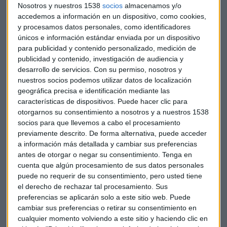
Nosotros y nuestros 1538
socios
almacenamos y/o
endurecimiento en 2017, pero se ha extendido más”, apunta
accedemos a información en un dispositivo, como cookies,
Espinosa de los Monteros.
y procesamos datos personales, como identificadores
únicos e información estándar enviada por un dispositivo
El alcance de estos efectos varía de un país a otro en toda
para publicidad y contenido personalizado, medición de
Europa y por ramo de seguro. Según el informe existen
publicidad y contenido, investigación de audiencia y
mayores retos en los casos en los que los compradores no
desarrollo de servicios.
Con su permiso, nosotros y
nuestros socios podemos utilizar datos de localización
están proporcionando suficiente información de
geográfica precisa e identificación mediante las
suscripción o dedicando suficiente tiempo a sus procesos de
características de dispositivos. Puede hacer clic para
renovación.
otorgarnos su consentimiento a nosotros y a nuestros 1538
socios para que llevemos a cabo el procesamiento
Quien más lo está sufriendo es el
segmento del automóvil
,
previamente descrito. De forma alternativa, puede acceder
muchas aseguradoras “han perdido mucho dinero y hay
a información más detallada y cambiar sus preferencias
mucha competencia”, apunta el Head of Global Broking de
antes de otorgar o negar su consentimiento.
Tenga en
Aon España. En España, el endurecimiento de condiciones
cuenta que algún procesamiento de sus datos personales
ya había comenzado hace algún tiempo en flotas de
puede no requerir de su consentimiento, pero usted tiene
el derecho de rechazar tal procesamiento. Sus
automóviles, RC Profesional, RC Sanitaria y daños con
preferencias se aplicarán solo a este sitio web. Puede
exposición a riesgos de la naturaleza, pero se ha ido
cambiar sus preferencias o retirar su consentimiento en
extendiendo recientemente de forma rápida a otros ramos y
cualquier momento volviendo a este sitio y haciendo clic en
sectores como Construcción, Energía, Transporte, Aviación,