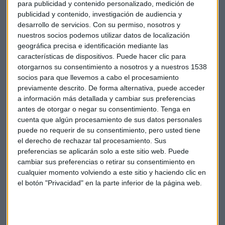
datos en este sector, continúa octubre con crecimiento en
para publicidad y contenido personalizado, medición de
los alquileres de vehículos aunque con volúmenes más
publicidad y contenido, investigación de audiencia y
desarrollo de servicios.
Con su permiso, nosotros y
pequeños. El de flotas también crece y lo hace en torno al
nuestros socios podemos utilizar datos de localización
11%. Mur explica que estos datos reflejan el buen
geográfica precisa e identificación mediante las
comportamiento en el mercado de empresas.
características de dispositivos. Puede hacer clic para
otorgarnos su consentimiento a nosotros y a nuestros 1538
Los datos son mejores para las matriculaciones
socios para que llevemos a cabo el procesamiento
acumuladas, que entre enero y octubre crecen a un ritmo
previamente descrito. De forma alternativa, puede acceder
del 10.8%. Aunque se prevé una cierta moderación de casi 2
a información más detallada y cambiar sus preferencias
antes de otorgar o negar su consentimiento.
Tenga en
puntos porcentuales.
cuenta que algún procesamiento de sus datos personales
puede no requerir de su consentimiento, pero usted tiene
El volumen total alcanza las 957.000 unidades, cerca ya de
el derecho de rechazar tal procesamiento. Sus
conseguir el objetivo 1 millón 100 para fin de año.
preferencias se aplicarán solo a este sitio web. Puede
cambiar sus preferencias o retirar su consentimiento en
Coches
Vehículos
Matriculaciones
ANFCA
cualquier momento volviendo a este sitio y haciendo clic en
el botón "Privacidad" en la parte inferior de la página web.