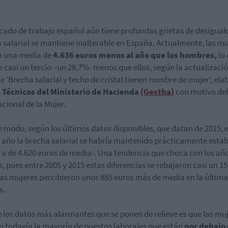
cado de trabajo español
aún tiene profundas grietas de desigual
 salarial se mantiene inalterable en España. Actualmente, las mu
n una media de
4.636 euros menos al año que los hombres,
lo
 casi un tercio –un 28,7%- menos que ellos, según la actualizació
e ‘Brecha salarial y techo de cristal tienen nombre de mujer’, el
s
Técnicos del Ministerio de Hacienda
(Gestha)
con motivo del
acional de la Mujer.
e modo, según los últimos datos disponibles, que datan de 2015, e
 año la brecha salarial se habría mantenido prácticamente estab
ra de 4.620 euros de media-. Una tendencia que choca con los añ
s, pues entre 2005 y 2015 estas diferencias se rebajaron casi un 1
 las mujeres percibieron unos 885 euros más de media en la última
a.
 los datos más alarmantes que se ponen de relieve es que las mu
 todavía la mayoría de puestos laborales que están
por debajo 