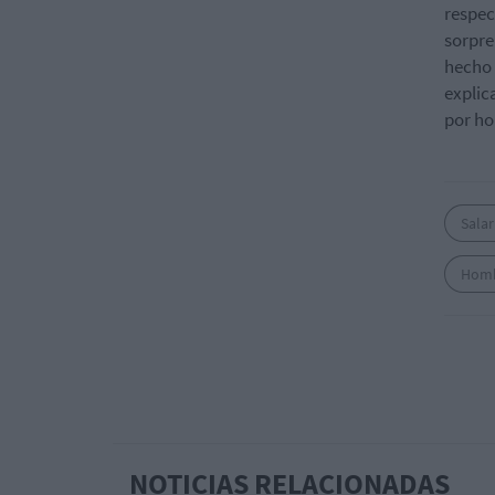
respec
sorpre
hecho 
explic
por ho
Salar
Hom
NOTICIAS RELACIONADAS