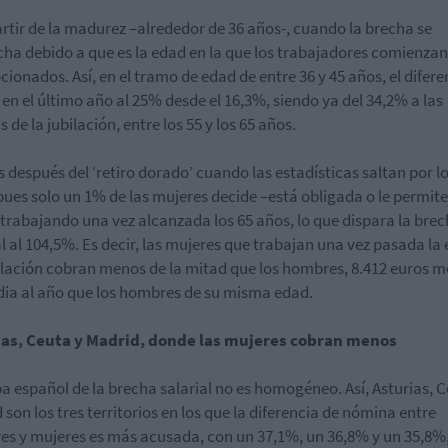
artir de la madurez –alrededor de 36 años-, cuando la brecha se
ha debido a que es la edad en la que los trabajadores comienzan
ionados. Así, en el tramo de edad de entre 36 y 45 años, el difere
 en el último año al 25% desde el 16,3%, siendo ya del 34,2% a las
 de la jubilación, entre los 55 y los 65 años.
s después del ‘retiro dorado’ cuando las estadísticas saltan por l
 pues solo un 1% de las mujeres decide –está obligada o le permit
 trabajando una vez alcanzada los 65 años, lo que dispara la bre
al al 104,5%. Es decir, las mujeres que trabajan una vez pasada la
ilación cobran menos de la mitad que los hombres, 8.412 euros 
ia al año que los hombres de su misma edad.
ias, Ceuta y Madrid, donde las mujeres cobran menos
a español de la brecha salarial no es homogéneo. Así, Asturias, C
 son los tres territorios en los que la diferencia de nómina entre
s y mujeres es más acusada, con un 37,1%, un 36,8% y un 35,8%