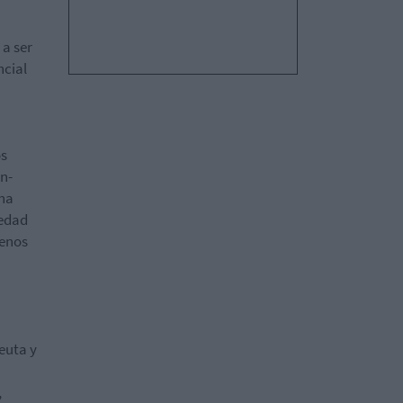
 a ser
ncial
os
en-
cha
 edad
menos
euta y
,