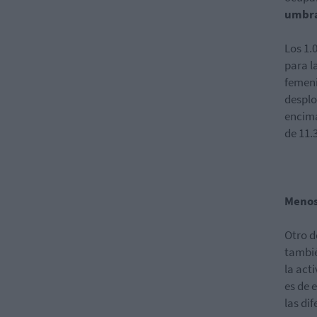
umbra
Los 1.
para l
femeni
desplo
encima
de 11.
Menos
Otro d
tambié
la act
es de 
las di