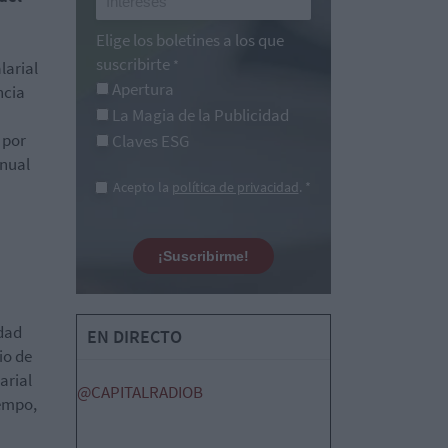
Elige los boletines a los que
suscribirte
*
larial
Apertura
ncia
La Magia de la Publicidad
 por
Claves ESG
anual
Acepto la
política de privacidad
. *
¡Suscribirme!
edad
EN DIRECTO
io de
arial
@CAPITALRADIOB
iempo,