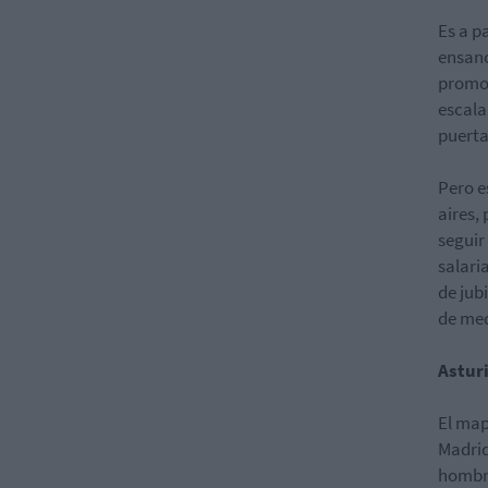
Es a p
ensanc
promoc
escala
puertas
Pero e
aires,
seguir
salari
de jub
de med
Astur
El map
Madrid
hombre