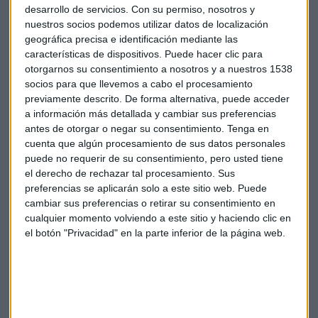
desarrollo de servicios.
Con su permiso, nosotros y
nuestros socios podemos utilizar datos de localización
geográfica precisa e identificación mediante las
características de dispositivos. Puede hacer clic para
otorgarnos su consentimiento a nosotros y a nuestros 1538
socios para que llevemos a cabo el procesamiento
previamente descrito. De forma alternativa, puede acceder
a información más detallada y cambiar sus preferencias
Barack Obama
Casa Blanca
Donald trump
antes de otorgar o negar su consentimiento.
Tenga en
cuenta que algún procesamiento de sus datos personales
Yes we can
puede no requerir de su consentimiento, pero usted tiene
el derecho de rechazar tal procesamiento. Sus
preferencias se aplicarán solo a este sitio web. Puede
cambiar sus preferencias o retirar su consentimiento en
cualquier momento volviendo a este sitio y haciendo clic en
el botón "Privacidad" en la parte inferior de la página web.
Suscríbete a nuestros boletines
Te enviaremos las noticias más importantes del día