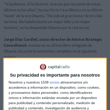
"Sí podemos. Sí lo hicimos. Gracias por ser parte de estos
últimos ocho años", ha escrito la Casa Blanca en su último
'tweet' de la era Obama. "Ha sido el gran honor de mi vida
serviros. Me habéis hecho un mejor líder y un mejor
hombre", se ha despedido Obama por la red social.
Jorge Díaz Cardiel, socio-director de Advice Strategic
Consultanst
, analiza en su último libro el legado de
Obama. Escuche la entrevista completa en el siguiente
enlace:
Su privacidad es importante para nosotros
Nosotros y nuestros 1538
socios
almacenamos y/o
accedemos a información en un dispositivo, como cookies,
y procesamos datos personales, como identificadores
únicos e información estándar enviada por un dispositivo
para publicidad y contenido personalizado, medición de
publicidad y contenido, investigación de audiencia y