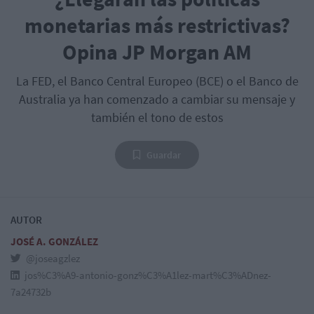
monetarias más restrictivas?
Opina JP Morgan AM
La FED, el Banco Central Europeo (BCE) o el Banco de
Australia ya han comenzado a cambiar su mensaje y
también el tono de estos
Guardar
AUTOR
JOSÉ A. GONZÁLEZ
@joseagzlez
jos%C3%A9-antonio-gonz%C3%A1lez-mart%C3%ADnez-
7a24732b