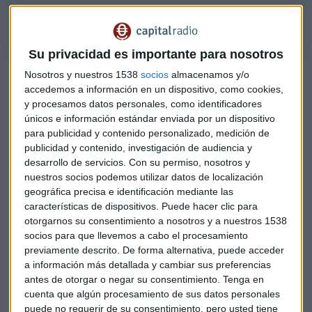
crecimiento para los tres próximos meses de la economía mundial
Su privacidad es importante para nosotros
Este mes de julio, el equipo de
Christine
Lagarde
dejó
Nosotros y nuestros 1538
socios
almacenamos y/o
accedemos a información en un dispositivo, como cookies,
descolocado al mundo inversor, "generó dudas, pero es la
y procesamos datos personales, como identificadores
misma medida que tomó la FED el verano pasado", destaca
únicos e información estándar enviada por un dispositivo
Gutiérrez-Mellado en Capital, la Bolsa y la Vida con Luis
para publicidad y contenido personalizado, medición de
Vicente Muñoz. "Permite tener una política monetaria más
publicidad y contenido, investigación de audiencia y
flexible".
desarrollo de servicios.
Con su permiso, nosotros y
nuestros socios podemos utilizar datos de localización
¿Qué pasa con China?
geográfica precisa e identificación mediante las
características de dispositivos. Puede hacer clic para
El PIB de China creció un 7,9 % interanual en el segundo
otorgarnos su consentimiento a nosotros y a nuestros 1538
trimestre, esto supone una ralentización con respecto al
socios para que llevemos a cabo el procesamiento
avance del 18,3 % registrado en el primer trimestre y se
previamente descrito. De forma alternativa, puede acceder
a información más detallada y cambiar sus preferencias
queda algo por debajo de lo esperado por los analistas.
antes de otorgar o negar su consentimiento.
Tenga en
"Fueron los primeros en entrar y salir de esta crisis
cuenta que algún procesamiento de sus datos personales
sanitaria", recuerda la directora de estrategia de JP Morgan
puede no requerir de su consentimiento, pero usted tiene