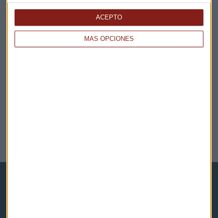
EN DIRECTO
ACEPTO
MÁS OPCIONES
@CAPITALRADIOB
NOTICIAS RELACIONADAS