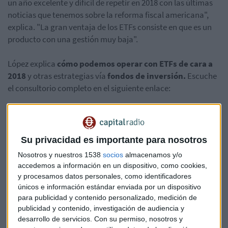
un año excelente y difícil de repetir en 2018 con las últimas
noticias que tenemos sobre la reforma fiscal americana",
explica. "La gran ventaja de los ETFs consiste en que es un
producto con una gestión muy baja".
López explica
cómo podemos operar con ETFs de cara a
2018
y otras estrategias vía
fondos de inversión.
Escuche
el consultorio completo en el siguiente enlace:
Su privacidad es importante para nosotros
Nosotros y nuestros 1538
socios
almacenamos y/o
accedemos a información en un dispositivo, como cookies,
y procesamos datos personales, como identificadores
únicos e información estándar enviada por un dispositivo
para publicidad y contenido personalizado, medición de
publicidad y contenido, investigación de audiencia y
desarrollo de servicios.
Con su permiso, nosotros y