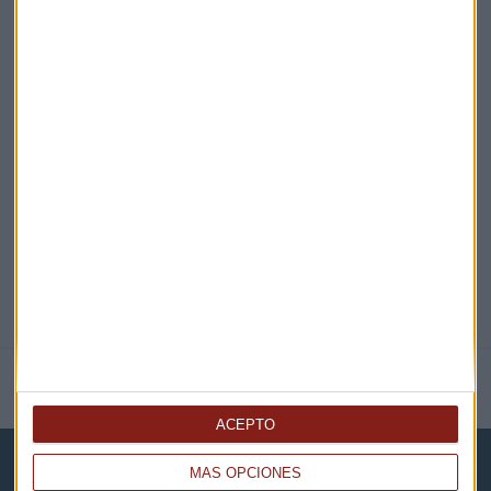
¡Suscribirme!
EN DIRECTO
@CAPITALRADIOB
NOTICIAS RELACIONADAS
ACEPTO
MÁS OPCIONES