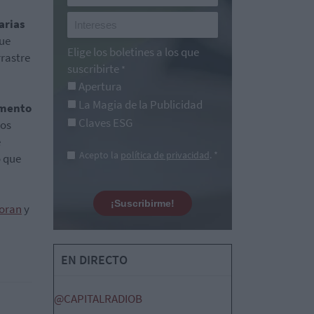
arias
que
Elige los boletines a los que
rrastre
suscribirte
*
Apertura
La Magia de la Publicidad
mento
Claves ESG
los
e
Acepto la
política de privacidad
. *
 que
¡Suscribirme!
joran
y
EN DIRECTO
@CAPITALRADIOB