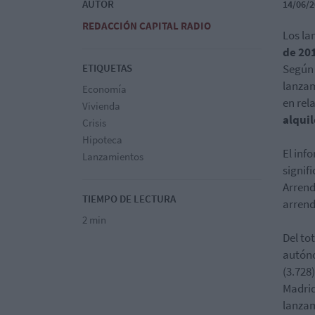
AUTOR
14/06/2
REDACCIÓN CAPITAL RADIO
Los l
de 20
ETIQUETAS
Según 
lanza
Economía
en rel
Vivienda
alqui
Crisis
Hipoteca
El inf
Lanzamientos
signif
Arrend
TIEMPO DE LECTURA
arrend
2 min
Del to
autóno
(
3.728)
Madrid
lanzam