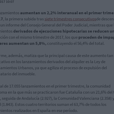
017 10:07
anzamientos
aumentan un 2,2% interanual en el primer trime
17
, la primera subida tras
siete trimestres consecutivos
de descen
un informe del Consejo General del Poder Judicial, mientras que 
mientos
derivados de ejecuciones hipotecarias se reducen u
ación con el mismo trimestre de 2017, los que
proceden de impa
leres aumentan un 5,8%,
constituyendo el 56,4% del total.
orme, además, matiza que la principal causa de este aumento tan
icativo en los lanzamientos derivados del alquiler es la Ley de
amientos Urbanos, ya que agiliza el proceso de expulsión del
atario del inmueble.
tal de 17.055 lanzamientos en el primer trimestre, la comunidad
ma en la que más se practicaron fue Cataluña con un 21,6% del 
, seguida de Andalucía (
2.927
), la Comunidad Valenciana (
2.358
) 
 (
1.843
). Estos cuatro territorios suman el 63,7% de todos los
ientos realizados en España en ese período.