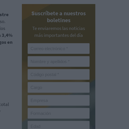
Suscríbete a nuestros
stre
boletines
so.
los
Te enviaremos las noticias
n 3,4%
más importantes del día
gos en
total
y