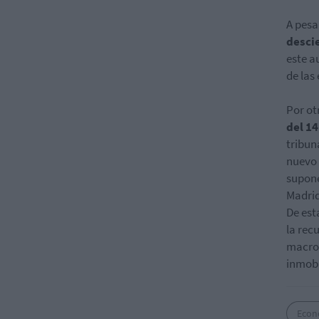
A pesa
desci
este a
de las
Por ot
del 1
tribun
nuevo 
supon
Madrid
De est
la rec
macroe
inmobi
Econ