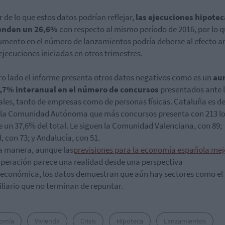
r de lo que estos datos podrían reflejar,
las ejecuciones hipotec
enden un 26,6%
con respecto al mismo período de 2016, por lo 
umento en el número de lanzamientos podría deberse al efecto a
 ejecuciones iniciadas en otros trimestres.
ro lado el informe presenta otros datos negativos como es un
au
4,7% interanual en el número de concursos
presentados ante 
ales, tanto de empresas como de personas físicas. Cataluña es d
la Comunidad Autónoma que más concursos presenta con 213 lo
e un
37,6
% del total.
Le siguen la Comunidad Valenciana, con 89;
, con 73; y Andalucía, con 51.
a manera, aunque las
previsiones para la economía española me
uperación parece una realidad desde una perspectiva
conómica, los datos demuestran que aún hay sectores como el
liario que no terminan de repuntar.
omía
Vivienda
Crisis
Hipoteca
Lanzamientos