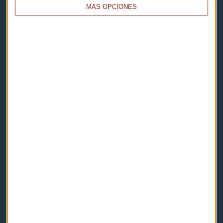
MÁS OPCIONES
Capital Radio
Noticias
Eventos
Consultorios
Programas y podcasts
Contacto & Legal
Contacto
Cómo escucharnos