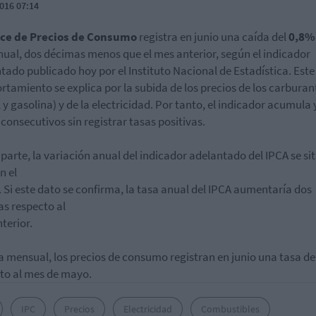
016 07:14
ice de Precios de Consumo
registra en junio una caída del
0,8%
nual, dos décimas menos que el mes anterior, según el indicador
tado publicado hoy por el Instituto Nacional de Estadística. Este
tamiento se explica por la subida de los precios de los carburan
l y gasolina) y de la electricidad. Por tanto, el indicador acumula 
consecutivos sin registrar tasas positivas.
 parte, la variación anual del indicador adelantado del IPCA se si
n el
. Si este dato se confirma, la tasa anual del IPCA aumentaría dos
s respecto al
terior.
a mensual, los precios de consumo registran en junio una tasa de
to al mes de mayo.
IPC
Precios
Electricidad
Combustibles