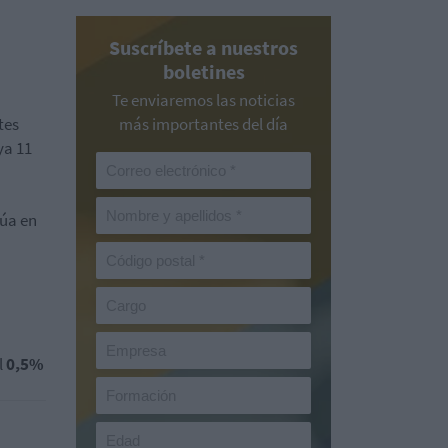
Suscríbete a nuestros
boletines
Te enviaremos las noticias
tes
más importantes del día
ya 11
túa en
l
0,5%