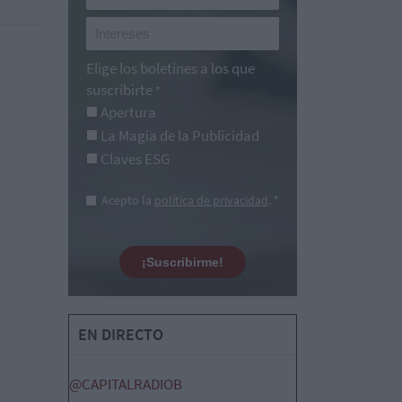
Elige los boletines a los que
suscribirte
*
Apertura
La Magia de la Publicidad
Claves ESG
Acepto la
política de privacidad
. *
¡Suscribirme!
EN DIRECTO
@CAPITALRADIOB