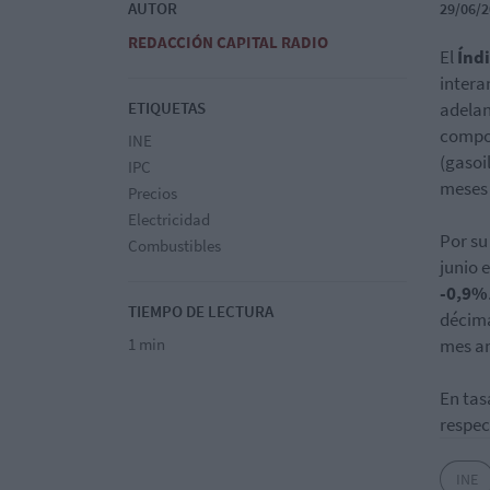
AUTOR
29/06/2
REDACCIÓN CAPITAL RADIO
El
Índ
intera
ETIQUETAS
adelan
compor
INE
(gasoi
IPC
meses 
Precios
Electricidad
Por su
Combustibles
junio e
-0,9%
TIEMPO DE LECTURA
décima
1 min
mes an
En tas
respec
INE