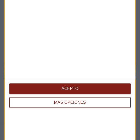
Acepto la
política de privacidad
. *
¡Suscribirme!
EN DIRECTO
@CAPITALRADIOB
ACEPTO
MÁS OPCIONES
NOTICIAS RELACIONADAS