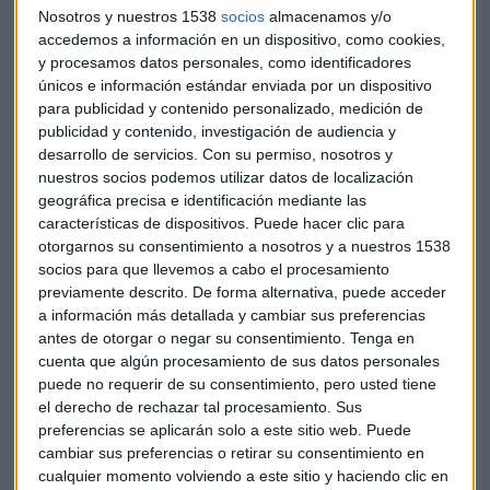
Nosotros y nuestros 1538
socios
almacenamos y/o
accedemos a información en un dispositivo, como cookies,
El 80% de las aguas que retornan al medio se vierte
y procesamos datos personales, como identificadores
contaminada
. Estas aguas contaminadas, junto con la
únicos e información estándar enviada por un dispositivo
sobreexplotación de los acuíferos, ponen en riesgo las
para publicidad y contenido personalizado, medición de
fuentes de abastecimiento de agua subterránea.
publicidad y contenido, investigación de audiencia y
desarrollo de servicios.
Con su permiso, nosotros y
nuestros socios podemos utilizar datos de localización
En España,
el 27% de las hectáreas de regadío (978.000
geográfica precisa e identificación mediante las
hectáreas) dispone de un sistema de riego no
características de dispositivos. Puede hacer clic para
modernizado,
consumiendo un 40%-50% más de agua que
otorgarnos su consentimiento a nosotros y a nuestros 1538
los sistemas modernizados.
"Estmos usando el regadío para
socios para que llevemos a cabo el procesamiento
producir basura económica. ¿Qué sentido tiene cultivar
previamente descrito. De forma alternativa, puede acceder
ciertas cosas, cuando es más barato comprarla? Usemos
a información más detallada y cambiar sus preferencias
ese agua para otras cosas", apunta Ramón Llamas, d
irector
antes de otorgar o negar su consentimiento.
Tenga en
cuenta que algún procesamiento de sus datos personales
Honorífico del Observatorio del Agua de la Fundación Botín.
puede no requerir de su consentimiento, pero usted tiene
el derecho de rechazar tal procesamiento. Sus
En 2050, la población llegará a los 9.700 millones de
preferencias se aplicarán solo a este sitio web. Puede
habitantes; y en 2100, hasta los 11.200 millones. "Vamos a
cambiar sus preferencias o retirar su consentimiento en
perder población en Occidente, pero crecerá en los países en
cualquier momento volviendo a este sitio y haciendo clic en