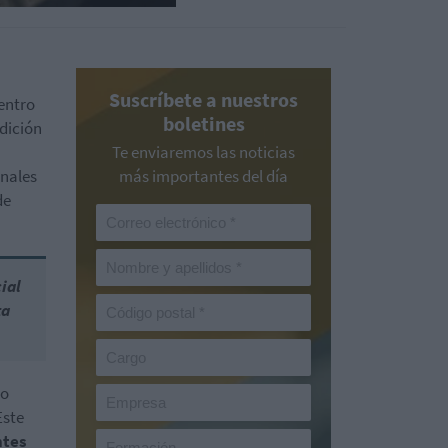
Suscríbete a nuestros
centro
boletines
edición
Te enviaremos las noticias
onales
más importantes del día
de
ial
ta
do
Este
ntes