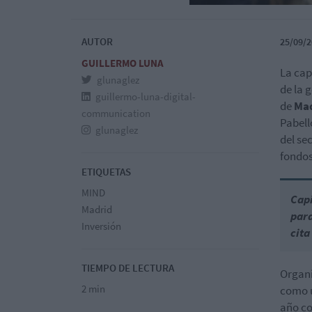
AUTOR
25/09/2
GUILLERMO LUNA
La cap
glunaglez
de la 
guillermo-luna-digital-
de
Mad
communication
Pabell
glunaglez
del se
fondos
ETIQUETAS
MIND
Capi
Madrid
para
Inversión
cita
TIEMPO DE LECTURA
Organi
2 min
como u
año c