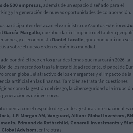
s de 500 empresas
, además de un espacio diseñado para el
king y la generación de nuevas oportunidades de colaboración.
los participantes destacan el exministro de Asuntos Exteriores
Jo
l García-Margallo
, que abordará el impacto del tablero geopolí
versiones, y el economista
Daniel Lacalle
, que conducirá una ses
ctiva sobre el nuevo orden económico mundial.
nada pondrá el foco en los grandes temas que marcarán 2026: la
ión de los mercados tras la inestabilidad reciente, el papel de Eu
vo orden global, el atractivo de los emergentes y el impacto de la
gencia artificial en las finanzas. También se tratarán cuestiones
égicas como la gestión del riesgo, la ciberseguridad o la irrupción
 generaciones de inversores.
nto cuenta con el respaldo de grandes gestoras internacionales
Rock
, J.P. Morgan AM, Vanguard, Allianz Global Investors, B
tments, Edmond de Rothschild, Generali Investments y Sta
t Global Advisors
, entre otras.