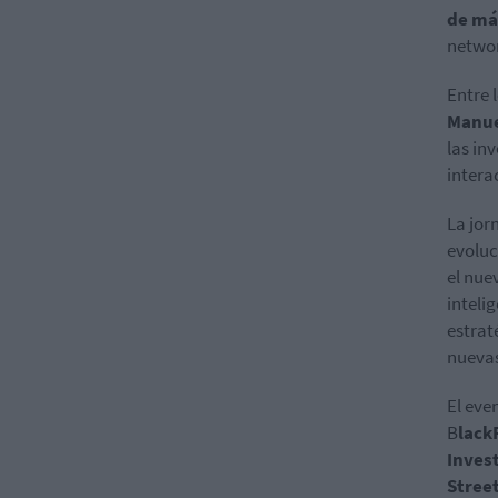
de má
networ
Entre 
Manue
las in
intera
La jor
evoluc
el nue
inteli
estrat
nuevas
El eve
B
lack
Inves
Stree