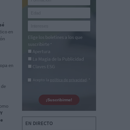
sé
tico en
Elige los boletines a los que
ión
suscribirte
*
Apertura
La Magia de la Publicidad
ropa en
Claves ESG
Acepto la
política de privacidad
. *
 de
¡Suscribirme!
 como
NY
te
EN DIRECTO