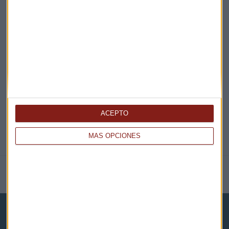
EN DIRECTO
@CAPITALRADIOB
ACEPTO
MÁS OPCIONES
NOTICIAS RELACIONADAS