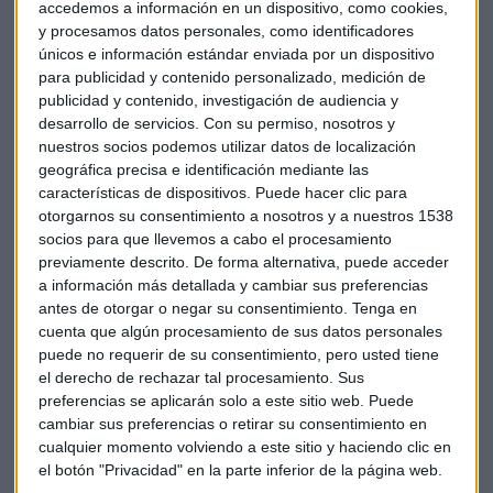
accedemos a información en un dispositivo, como cookies,
y procesamos datos personales, como identificadores
únicos e información estándar enviada por un dispositivo
para publicidad y contenido personalizado, medición de
publicidad y contenido, investigación de audiencia y
Arroyo argumenta que la
criptodivisa
cumple distintas
desarrollo de servicios.
Con su permiso, nosotros y
funciones. Por un lado, constituye un almacén de valor y,
nuestros socios podemos utilizar datos de localización
por otro, un medio de pago o cambio. Sin embargo, “a día
geográfica precisa e identificación mediante las
de hoy la gente no compra bitcoin como medio de pago sino
características de dispositivos. Puede hacer clic para
como alternativa de inversión o, incluso, especulación, y se
otorgarnos su consentimiento a nosotros y a nuestros 1538
piensa en ello ya como sustituto de activos refugio
socios para que llevemos a cabo el procesamiento
previamente descrito. De forma alternativa, puede acceder
tradicionales”.
a información más detallada y cambiar sus preferencias
antes de otorgar o negar su consentimiento.
Tenga en
Este experto se decanta más por la inversión en renta
cuenta que algún procesamiento de sus datos personales
variable en un momento en que “hay buenas razones para
puede no requerir de su consentimiento, pero usted tiene
que el mercado pueda seguir tirando este año y haciéndolo
el derecho de rechazar tal procesamiento. Sus
bien en los próximos meses en activos de riesgo”. La duda
preferencias se aplicarán solo a este sitio web. Puede
viene de parte de las valoraciones, “teniendo en cuenta las
cambiar sus preferencias o retirar su consentimiento en
cualquier momento volviendo a este sitio y haciendo clic en
fuertes subidas de estos años en el mercado cuesta
el botón "Privacidad" en la parte inferior de la página web.
encontrar valor y algunas partes, como Estados Unidos,