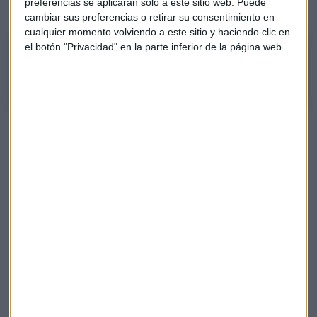
preferencias se aplicarán solo a este sitio web. Puede
(-0,97%). Preocupa también la contratación indefinida:
cambiar sus preferencias o retirar su consentimiento en
cualquier momento volviendo a este sitio y haciendo clic en
el botón "Privacidad" en la parte inferior de la página web.
"Vemos una caída de la contratación indefinida"
Valentín Bote, director de Randstad Research
En cuanto a la contratación, en enero se realizaron
1.764.837 contratos, un 5% menos que en el mismo mes de
2019, de los que 178.978 fueron contratos indefinidos, el
10,1% del total, con un descenso del 1,3% respecto a enero
del año pasado.
Agencias
Paro
Afiliación
Seguridad Social