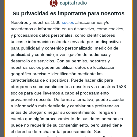
"Todavía se sigue creando empleo en España"
, asegura
Valentín Bote, director de Randstad Research. "Aunque, el
Su privacidad es importante para nosotros
crecimiento cada vez es menor", añade.
Nosotros y nuestros 1538
socios
almacenamos y/o
accedemos a información en un dispositivo, como cookies,
y procesamos datos personales, como identificadores
"Todavía se sigue creando empleo, pero a menor ritmo"
únicos e información estándar enviada por un dispositivo
Valentín Bote, director de Randstad Research
para publicidad y contenido personalizado, medición de
publicidad y contenido, investigación de audiencia y
desarrollo de servicios.
Con su permiso, nosotros y
nuestros socios podemos utilizar datos de localización
De hecho, en ninguno de los meses de enero de la serie ha
geográfica precisa e identificación mediante las
características de dispositivos. Puede hacer clic para
bajado el paro. Esto tiene que ver con la finalización de los
otorgarnos su consentimiento a nosotros y a nuestros 1538
contratos que se realizan para la campaña de Navidad, lo
socios para que llevemos a cabo el procesamiento
que se aprecia sobre todo en el sector servicios, que en el
previamente descrito. De forma alternativa, puede acceder
primer mes de este año ha sumado 90.957 parados (+4,1%).
a información más detallada y cambiar sus preferencias
antes de otorgar o negar su consentimiento.
Tenga en
En
términos desestacionalizados
, el paro subió en enero
cuenta que algún procesamiento de sus datos personales
en 13.480 personas, mientras que en el último año el
puede no requerir de su consentimiento, pero usted tiene
desempleo acumula un descenso de 31.908 personas
el derecho de rechazar tal procesamiento. Sus