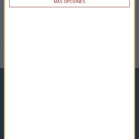
MÁS OPCIONES
NOTICIAS RELACIONADAS
Capital Radio
Noticias
Eventos