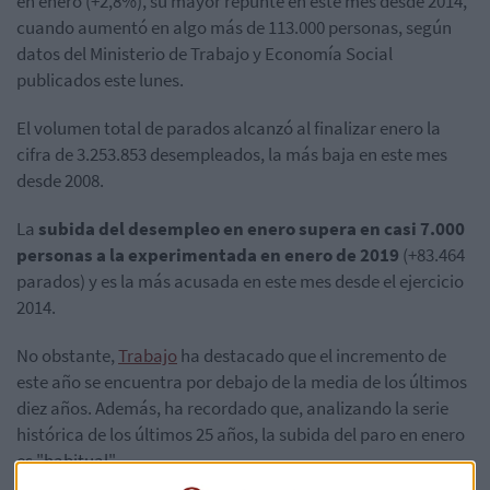
en enero (+2,8%), su mayor repunte en este mes desde 2014,
cuando aumentó en algo más de 113.000 personas, según
datos del Ministerio de Trabajo y Economía Social
publicados este lunes.
El volumen total de parados alcanzó al finalizar enero la
cifra de 3.253.853 desempleados, la más baja en este mes
desde 2008.
La
subida del desempleo en enero supera en casi 7.000
personas a la experimentada en enero de 2019
(+83.464
parados) y es la más acusada en este mes desde el ejercicio
2014.
No obstante,
Trabajo
ha destacado que el incremento de
este año se encuentra por debajo de la media de los últimos
diez años. Además, ha recordado que, analizando la serie
histórica de los últimos 25 años, la subida del paro en enero
es "habitual".