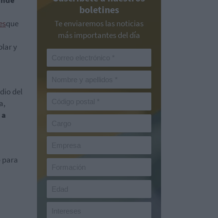
ande
boletines
es
que
Te enviaremos las noticias
más importantes del día
lar y
dio del
a,
 a
o para