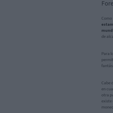
Fore
Como b
estam
mund
de alc
Para l
permit
fantás
Cabe 
en cua
otra p
existe
moneda