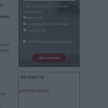
as
Elige los boletines a los que
suscribirte
*
entes
,
Apertura
La Magia de la Publicidad
Claves ESG
Acepto la
política de privacidad
. *
alizar
lazo o
¡Suscribirme!
EN DIRECTO
@CAPITALRADIOB
s en
l