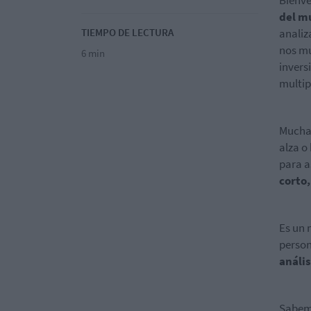
Bienve
del m
TIEMPO DE LECTURA
analiz
nos mu
6 min
invers
multipl
Muchas
alza o
para a
corto,
Es un 
person
anális
Sabemo