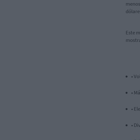
menos 
dólare
Este m
mostra
• V
• M
• El
• D