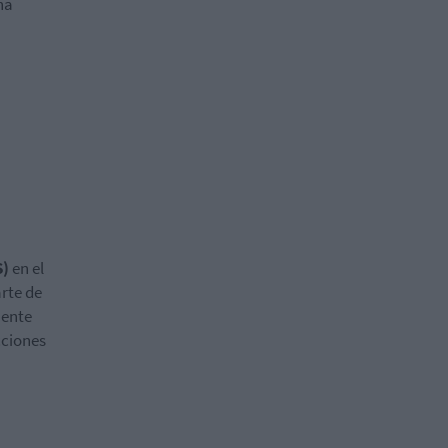
na
S)
en el
arte de
mente
cciones