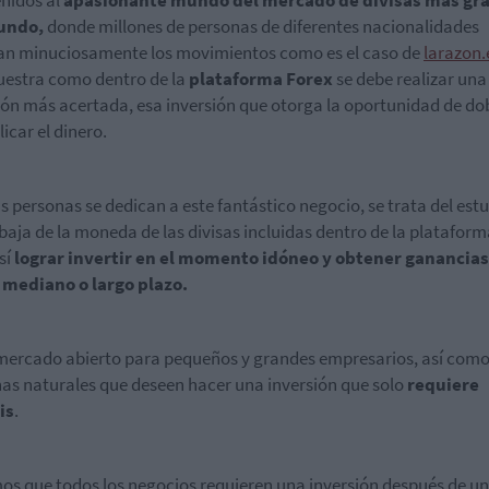
nidos al
apasionante mundo del mercado de divisas más gr
undo,
donde millones de personas de diferentes nacionalidades
an minuciosamente los movimientos como es el caso de
larazon.
estra como dentro de la
plataforma Forex
se debe realizar una
ión más acertada, esa inversión que otorga la oportunidad de dob
icar el dinero.
 personas se dedican a este fantástico negocio, se trata del estu
 baja de la moneda de las divisas incluidas dentro de la plataform
sí
lograr invertir en el momento idóneo y obtener ganancias
 mediano o largo plazo.
mercado abierto para pequeños y grandes empresarios, así com
as naturales que deseen hacer una inversión que solo
requiere
is
.
s que todos los negocios requieren una inversión después de un