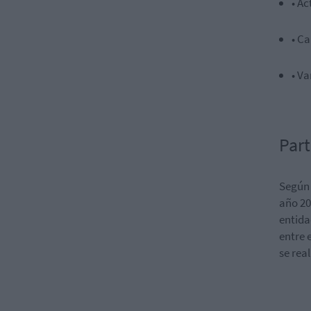
• Ac
• C
• Va
Part
Según 
año 20
entida
entre 
se rea