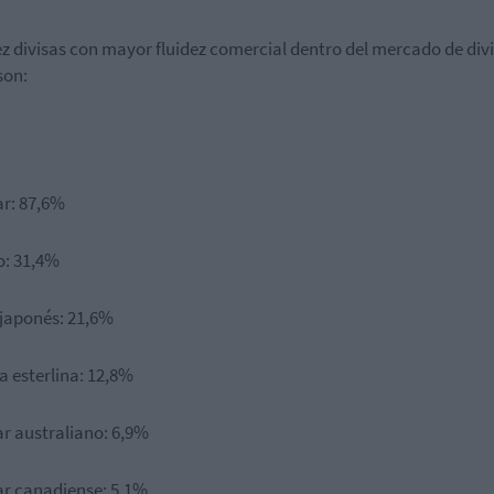
ez divisas con mayor fluidez comercial dentro del mercado de div
son:
ar: 87,6%
o: 31,4%
 japonés: 21,6%
a esterlina: 12,8%
ar australiano: 6,9%
ar canadiense: 5,1%