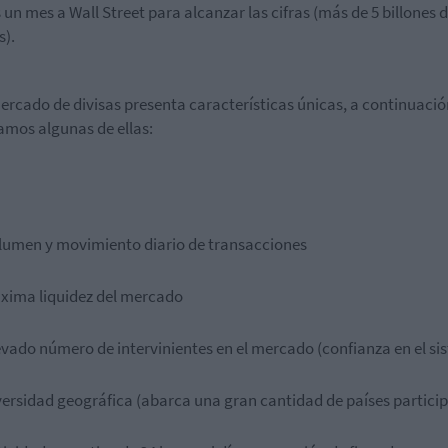
un mes a Wall Street para alcanzar las cifras (más de 5 billones 
s).
ercado de divisas presenta características únicas, a continuació
mos algunas de ellas:
olumen y movimiento diario de transacciones
áxima liquidez del mercado
evado número de intervinientes en el mercado (confianza en el si
iversidad geográfica (abarca una gran cantidad de países partici