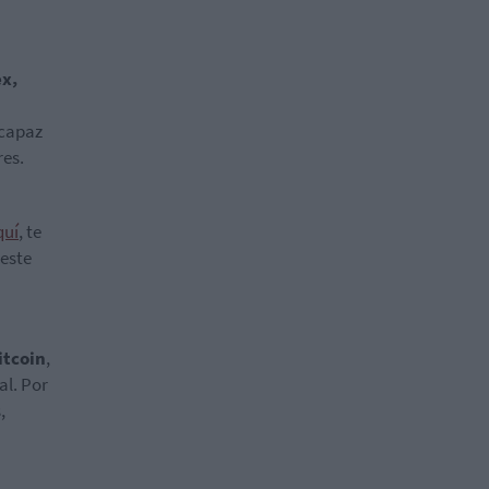
x,
 capaz
res.
quí
, te
 este
itcoin
,
al. Por
,