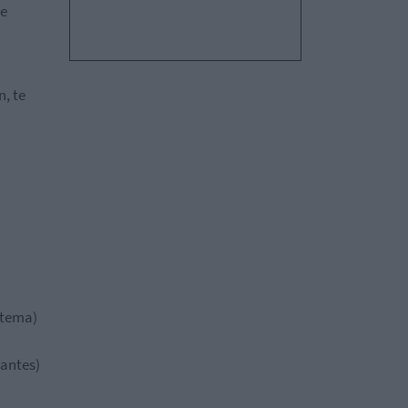
de
n, te
stema)
pantes)