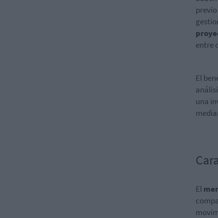
previo
gestio
proye
entre 
El ben
anális
una in
median
Cara
El
mer
compar
movimi