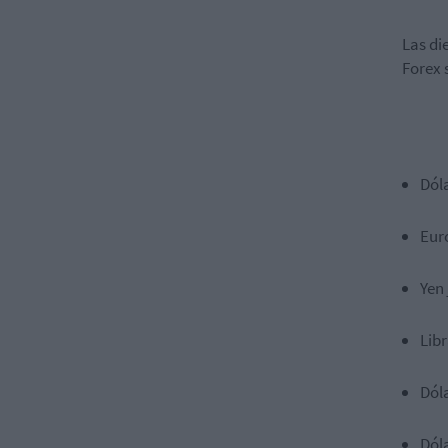
Las di
Forex 
Dól
Eur
Yen
Libr
Dól
Dól