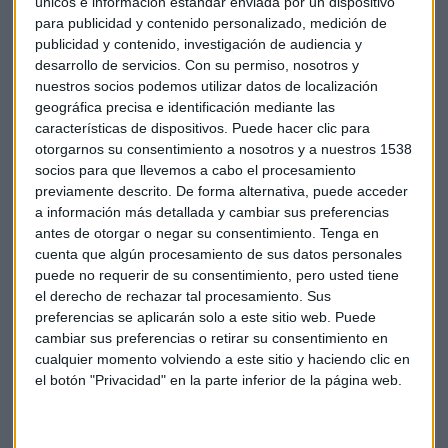
únicos e información estándar enviada por un dispositivo
El informe presupone que el Departamento de Seguridad
para publicidad y contenido personalizado, medición de
Nacional obtendrá financiación en abril o mayo, con lo cual
publicidad y contenido, investigación de audiencia y
tendría tiempo suficiente para asegurar contratistas y
desarrollo de servicios.
Con su permiso, nosotros y
comenzar la construcción en el mes de septiembre. Según
nuestros socios podemos utilizar datos de localización
Trump, el Congreso debería financiar el muro por
geográfica precisa e identificación mediante las
adelantado, aunque México reembolsará ese coste a los
características de dispositivos. Puede hacer clic para
otorgarnos su consentimiento a nosotros y a nuestros 1538
contribuyentes estadounidenses. Pero México mantiene su
socios para que llevemos a cabo el procesamiento
postura: no pagará por el muro.
previamente descrito. De forma alternativa, puede acceder
a información más detallada y cambiar sus preferencias
El informe se presentará en los próximos días al Secretario
antes de otorgar o negar su consentimiento.
Tenga en
del Departamento de Seguridad Nacional, John Kelly,
cuenta que algún procesamiento de sus datos personales
aunque la administración no tomará necesariamente las
puede no requerir de su consentimiento, pero usted tiene
medidas que se recomiendan. Pero el presidente de EEUU
el derecho de rechazar tal procesamiento. Sus
preferencias se aplicarán solo a este sitio web. Puede
no aparta la mirada de su idea: el diseño del muro ya ha
cambiar sus preferencias o retirar su consentimiento en
comenzado.
cualquier momento volviendo a este sitio y haciendo clic en
el botón "Privacidad" en la parte inferior de la página web.
EEUU
México
Trump
Muro