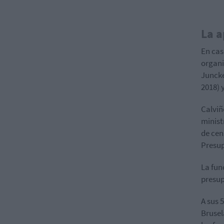
La a
En cas
organi
Juncke
2018) 
Calviñ
minist
de cen
Presup
La fun
presup
A sus 
Brusel