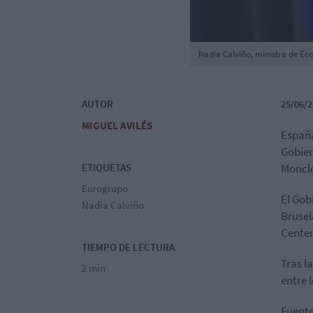
Nadia Calviño, ministra de E
AUTOR
25/06/2
MIGUEL AVILÉS
España
Gobier
ETIQUETAS
Monclo
Eurogrupo
El Gob
Nadia Calviño
Brusel
Centen
TIEMPO DE LECTURA
Tras l
2 min
entre 
Fuente