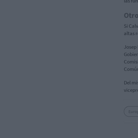
las fu
Otro
Si Cal
altas 
Josep 
Gobier
Comisi
Común
Del mi
vicepr
Euro