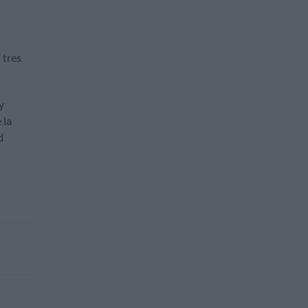
 tres
y
 la
d