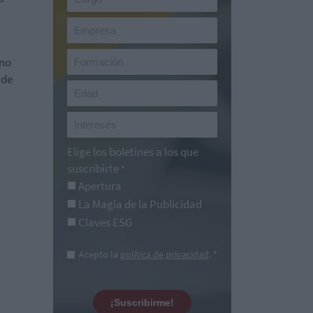
ano
 de
Elige los boletines a los que
suscribirte
*
Apertura
La Magia de la Publicidad
Claves ESG
Acepto la
política de privacidad
. *
¡Suscribirme!