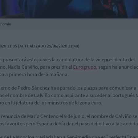
conomía
020 11:05 (ACTUALIZADO 25/06/2020 11:40)
 presentará este jueves la candidatura de la vicepresidenta del
no, Nadia Calviño, para presidir el
Eurogrupo
, según ha anuncia
a a primera hora de la mañana.
ierno de Pedro Sánchez ha apurado los plazos para comunicar a
as el nombre de Calviño como aspirante a suceder al portugués 
o en la jefatura de los ministros de la zona euro.
a renuncia de Mario Centeno el 9 de junio, el nombre de Calviño se
los favoritos pero España debía dar el paso definitivo a la candid
s de La Moncloa trasladaban a Servimedia que es "perfecta" par