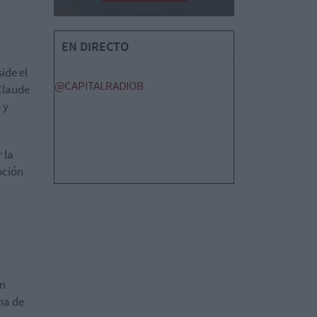
EN DIRECTO
ide el
@CAPITALRADIOB
Claude
 y
 la
oción
en
na de