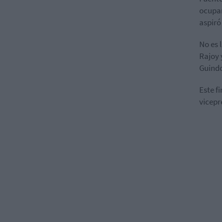
ocupar
aspiró
No es 
Rajoy 
Guindo
Este f
vicepr