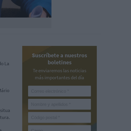
Suscríbete a nuestros
boletines
do La
Te enviaremos las noticias
más importantes del día
Mário
 situa
atura.
a