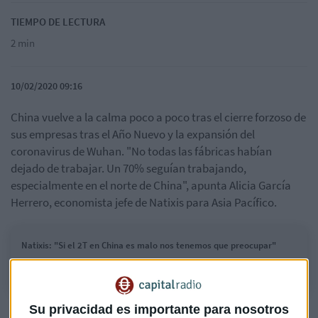
TIEMPO DE LECTURA
2 min
10/02/2020 09:16
China vuelve a la calma poco a poco tras el cierre forzoso de
sus empresas tras el Año Nuevo y la expansión del
coronavirus de Wuhan. "No todas las fábricas habían
dejado de trabajar. Un 70% seguían trabajando,
especialmente en el norte de China", apunta Alicia García
Herrero, economista jefe de Natixis para Asia Pacífico.
Natixis: "Si el 2T en China es malo nos tenemos que preocupar"
Su privacidad es importante para nosotros
Sin embargo, muchas de ellas aún no ha vuelto al trabajo