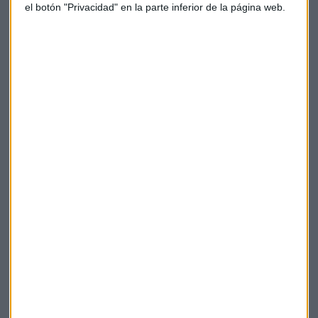
el botón "Privacidad" en la parte inferior de la página web.
preocupar", señala la experta de Natixis.
A la espera de conocer las cifras, Alicia García Herrero
mantiene la mirada en las cifras que dé Pekín del segundo
trimestre, "ya que si los datos no son buenos", explica,
"entonces nos tendremos que preocupar".
China
Coronavirus
Natixis
Suscríbete a nuestros boletines
Te enviaremos las noticias más importantes del día