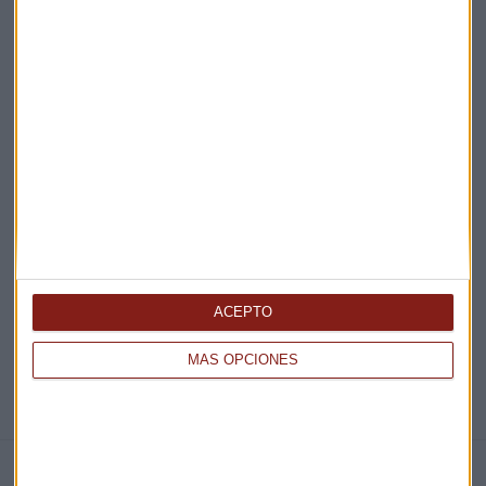
Acepto la
política de privacidad
. *
¡Suscribirme!
EN DIRECTO
@CAPITALRADIOB
ACEPTO
MÁS OPCIONES
NOTICIAS RELACIONADAS