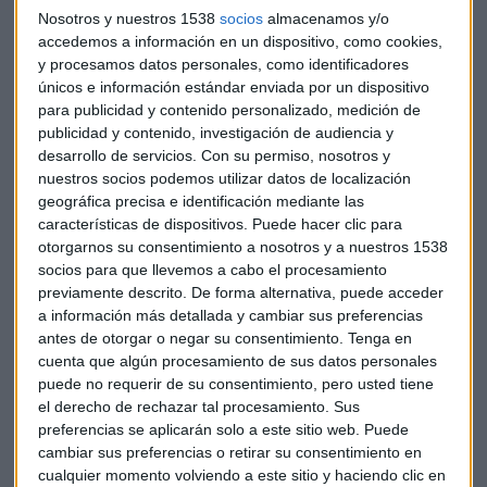
diario, añade García. Una de ellas es el gigante Foxconn,
Nosotros y nuestros 1538
socios
almacenamos y/o
uno de los grandes proveedores de
Apple
, que no volverá a
accedemos a información en un dispositivo, como cookies,
y procesamos datos personales, como identificadores
abrir sus plantas hasta el próximo día 15 de febrero.
únicos e información estándar enviada por un dispositivo
para publicidad y contenido personalizado, medición de
¿Qué pasará con la economía?
publicidad y contenido, investigación de audiencia y
De momento, Pekín ha instaurado el silencio en cuanto a
desarrollo de servicios.
Con su permiso, nosotros y
nuestros socios podemos utilizar datos de localización
sus datos macroeconómicos y no se han publicado las cifras
geográfica precisa e identificación mediante las
de exportaciones e importaciones del mes de enero.
características de dispositivos. Puede hacer clic para
otorgarnos su consentimiento a nosotros y a nuestros 1538
Las previsiones de Natixis es que la economía china crecerá
socios para que llevemos a cabo el procesamiento
al 5,5%, apunta su economista jefe en Capital Radio. "No
previamente descrito. De forma alternativa, puede acceder
vamos a saber nada hasta los datos de febrero", añade.
a información más detallada y cambiar sus preferencias
antes de otorgar o negar su consentimiento.
Tenga en
Las miradas se centran en cuánto durará el impacto
cuenta que algún procesamiento de sus datos personales
económico de la expansión del coronavirus de Wuhan.
puede no requerir de su consentimiento, pero usted tiene
el derecho de rechazar tal procesamiento. Sus
"Si todo se mantiene en el primer trimestre se alcanzará,
preferencias se aplicarán solo a este sitio web. Puede
cambiar sus preferencias o retirar su consentimiento en
pero si se retrasan las reuniones políticas no habrá buenas
cualquier momento volviendo a este sitio y haciendo clic en
noticias y no se alcanzará ese rango y nos tendríamos que