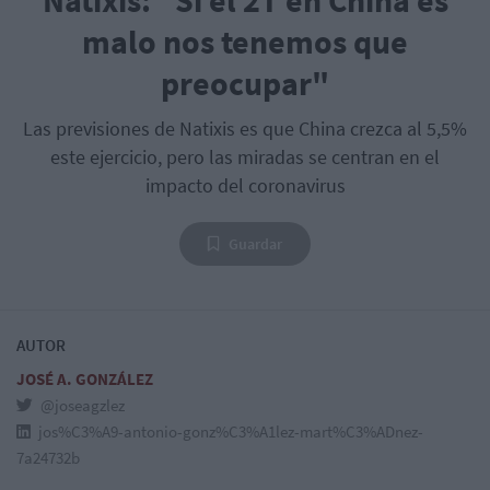
malo nos tenemos que
preocupar"
Las previsiones de Natixis es que China crezca al 5,5%
este ejercicio, pero las miradas se centran en el
impacto del coronavirus
Guardar
AUTOR
JOSÉ A. GONZÁLEZ
@joseagzlez
jos%C3%A9-antonio-gonz%C3%A1lez-mart%C3%ADnez-
7a24732b