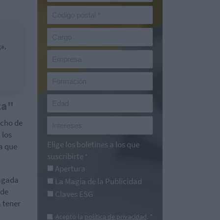
ga,
za"
echo de
 los
Elige los boletines a los que
a que
suscribirte
*
Apertura
zagada
La Magia de la Publicidad
 de
Claves ESG
 tener
Acepto la
política de privacidad
. *