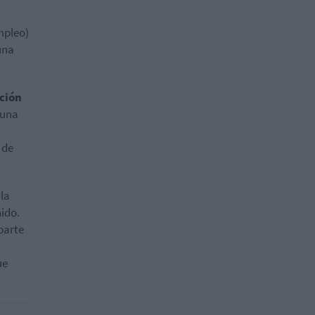
mpleo)
una
ción
 una
 de
 la
ido.
parte
ue