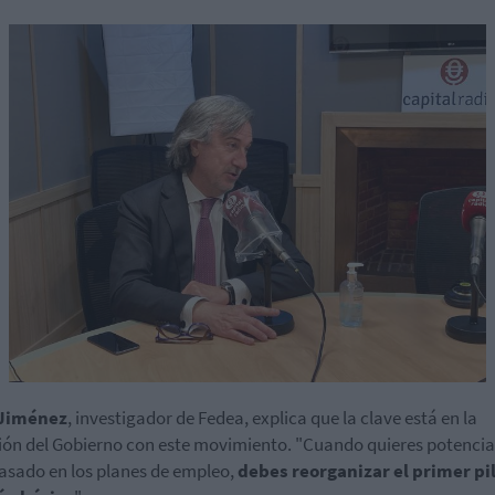
Jiménez
, investigador de
Fedea
, explica que la clave está en la
ión del Gobierno con este movimiento. "Cuando quieres potenciar
basado en los planes de empleo,
debes reorganizar el primer pil