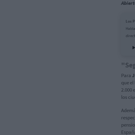
Abiert
Los P
Habla
direc
"Seg
Para
J
que el
2.000 
los ci
Además
respec
pensio
España