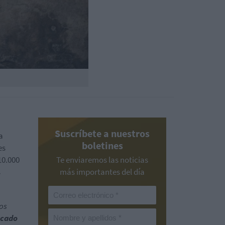
Suscríbete a nuestros
a
boletines
es
10.000
Te enviaremos las noticias
s
más importantes del día
os
rcado