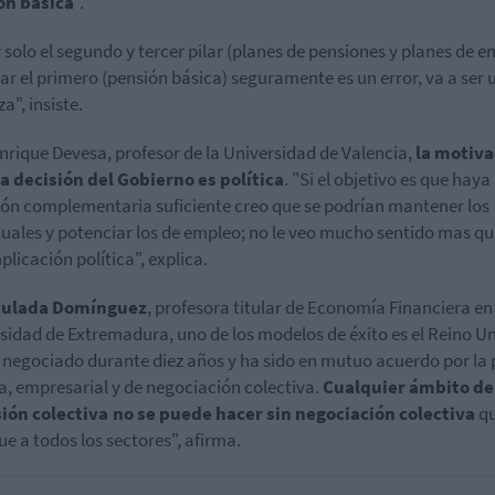
ón básica
".
 solo el segundo y tercer pilar (planes de pensiones y planes de e
car el primero (pensión básica) seguramente es un error, va a ser 
a", insiste.
nrique
Devesa
, profesor de la Universidad de Valencia,
la motiva
a decisión del Gobierno es política
. "Si el objetivo es que haya
ión complementaria suficiente creo que se podrían mantener los
duales y potenciar los de empleo; no le veo mucho sentido mas qu
plicación política", explica.
ulada Domínguez
, profesora titular de Economía Financiera en
sidad de Extremadura, uno de los modelos de éxito es el Reino Un
 negociado durante diez años y ha sido en mutuo acuerdo por la 
ca, empresarial y de negociación colectiva.
Cualquier ámbito de
ión colectiva no se puede hacer sin negociación colectiva
q
ue a todos los sectores", afirma.