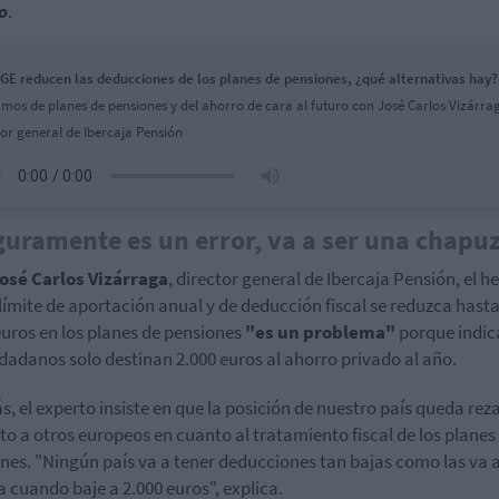
o
.
GE reducen las deducciones de los planes de pensiones, ¿qué alternativas hay?
mos de planes de pensiones y del ahorro de cara al futuro con José Carlos Vizárra
tor general de Ibercaja Pensión
uramente es un error, va a ser una chapu
osé Carlos Vizárraga
, director general de Ibercaja Pensión, el h
 límite de aportación anual y de deducción fiscal se reduzca hasta
euros en los planes de pensiones
"es un problema"
porque indic
udadanos solo destinan 2.000 euros al ahorro privado al año.
, el experto insiste en que la posición de nuestro país queda re
to a otros europeos en cuanto al tratamiento fiscal de los planes
nes. "Ningún país va a tener deducciones tan bajas como las va a
 cuando baje a 2.000 euros", explica.