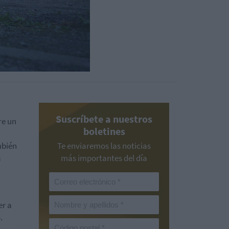
Suscríbete a nuestros
re un
boletines
mbién
Te enviaremos las noticias
a
más importantes del día
er a
.