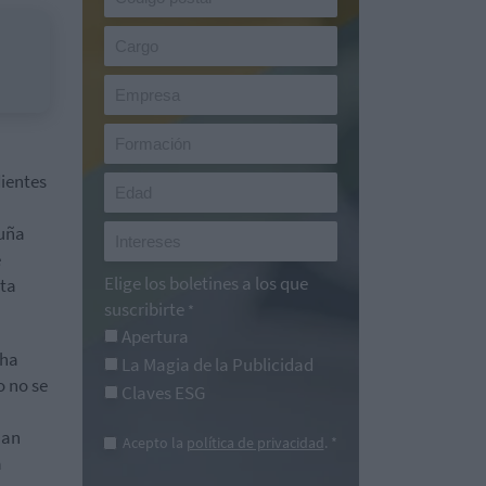
dientes
luña
e
Elige los boletines a los que
nta
suscribirte
*
Apertura
 ha
La Magia de la Publicidad
o no se
Claves ESG
han
Acepto la
política de privacidad
. *
a