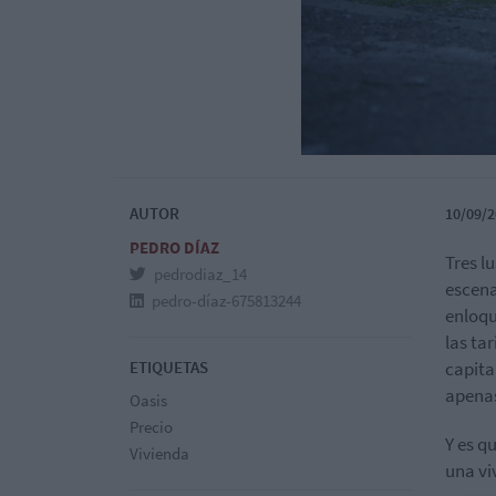
AUTOR
10/09/2
PEDRO DÍAZ
Tres l
pedrodiaz_14
escena
pedro-díaz-675813244
enloqu
las ta
ETIQUETAS
capita
apenas
Oasis
Precio
Y es q
Vivienda
una vi