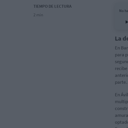
TIEMPO DE LECTURA
No ha
2 min
La d
En Bar
para p
segund
recibe
anteri
parte.
En Ávi
multip
constr
amural
optado