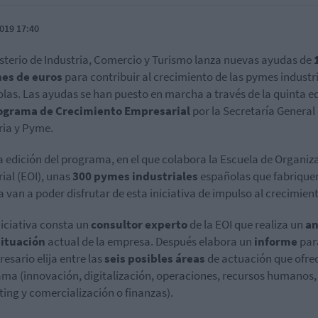
019 17:40
isterio de Industria, Comercio y Turismo lanza nuevas ayudas de
nes de euros
para contribuir al crecimiento de las pymes industr
las. Las ayudas se han puesto en marcha a través de la quinta e
ograma de Crecimiento Empresarial
por la Secretaría General
ria y Pyme.
a edición del programa, en el que colabora la Escuela de Organiz
rial (EOI), unas
300 pymes industriales
españolas que fabrique
 van a poder disfrutar de esta iniciativa de impulso al crecimien
niciativa consta un
consultor experto
de la EOI que realiza un
an
situación
actual de la empresa. Después elabora un
informe
par
resario elija entre las
seis posibles áreas
de actuación que ofrec
ma (innovación, digitalización, operaciones, recursos humanos,
ing y comercialización o finanzas).