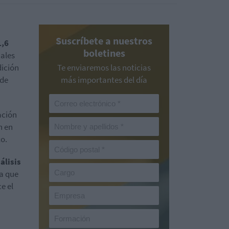
Suscríbete a nuestros
1,6
boletines
iales
dición
Te enviaremos las noticias
 de
más importantes del día
ación
n en
to.
álisis
a que
e el