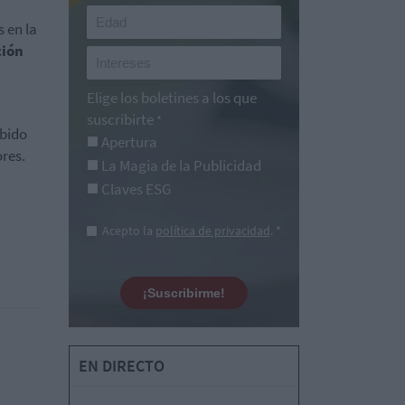
 en la
ción
Elige los boletines a los que
suscribirte
*
ibido
Apertura
res.
La Magia de la Publicidad
Claves ESG
Acepto la
política de privacidad
. *
¡Suscribirme!
EN DIRECTO