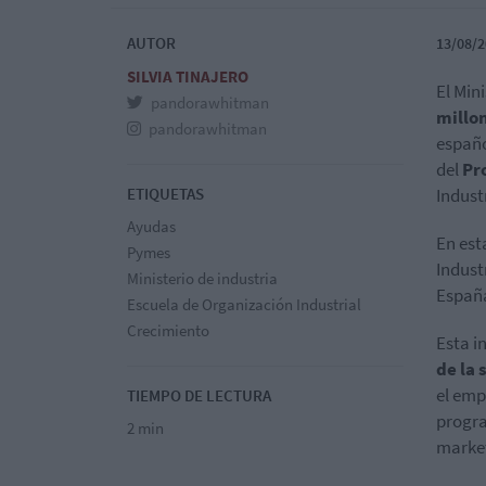
AUTOR
13/08/2
SILVIA TINAJERO
El Min
pandorawhitman
millo
pandorawhitman
españo
del
Pr
ETIQUETAS
Indust
Ayudas
En est
Pymes
Indust
Ministerio de industria
España
Escuela de Organización Industrial
Crecimiento
Esta i
de la 
el emp
TIEMPO DE LECTURA
progra
2 min
market