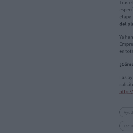
Tras el
especí
etapa 
del pl
Ya han
Empres
en tot
¿Cómo
Las py
solici
http:
Ayud
Escue