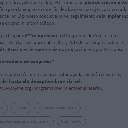
egir el área, el experto de la EOI elabora un
plan de crecimiento
fico para la empresa con el fin de alcanzar los objetivos marcados
anterior. El proceso concluye con el seguimiento de la
implanta
an
de crecimiento diseñado.
 participado
670
empresas
en el Programa de Crecimiento
arial en las ediciones entre 2015 y 2018. Estas empresas han rec
al 858 sesiones de asesoramiento proporcionado por 516 consulto
 acceder a estas ayudas?
mes que estén interesadas en estas ayudas podrán enviar sus
tudes
hasta el 9 de septiembre
en la web
//www.ipyme.org/programacrecimientoempresarial
.
as
Pymes
Ministerio de industria
la de Organización Industrial
Crecimiento