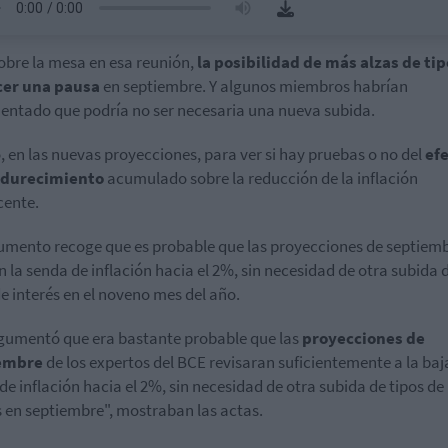
obre la mesa en esa reunión,
la posibilidad de más alzas de tip
cer una pausa
en septiembre. Y algunos miembros habrían
ntado que podría no ser necesaria una nueva subida.
o, en las nuevas proyecciones, para ver si hay pruebas o no del
ef
ndurecimiento
acumulado sobre la reducción de la inflación
cente.
umento recoge que es probable que las proyecciones de septiem
n la senda de inflación hacia el 2%, sin necesidad de otra subida 
de interés en el noveno mes del año.
gumentó que era bastante probable que las
proyecciones de
embre
de los expertos del BCE revisaran suficientemente a la baj
de inflación hacia el 2%, sin necesidad de otra subida de tipos de
s en septiembre", mostraban las actas.