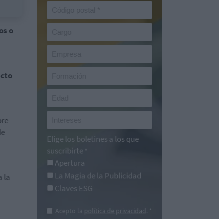
os o
ecto
bre
de
Elige los boletines a los que
suscribirte
*
Apertura
La Magia de la Publicidad
a la
Claves ESG
Acepto la
política de privacidad
. *