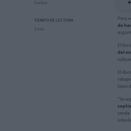
Euríbor
Pero s
TIEMPO DE LECTURA
de ha
2 min
argume
El foc
del e
subya
El doc
rebaje
tipos 
"Se ar
septi
senda 
interé