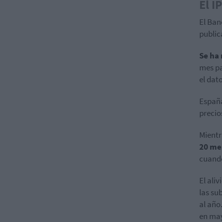
El I
El Ban
public
Se ha
mes pa
el dat
España
precio
Mientr
20 me
cuand
El ali
las su
al año
en may