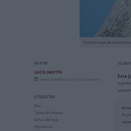
Christine Lagarde, presidenta 
AUTOR
31/08/2
LUCÍA MARTÍN
Este j
www.linkedin.com/in/luciamarlo
manten
unanim
ETIQUETAS
Bce
Actas
Tipos de interés
En ju
Actas del bce
septi
Hipotecas