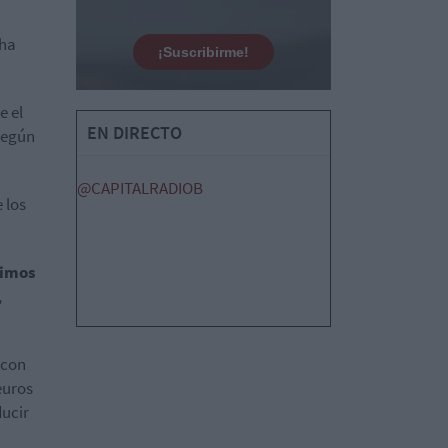
 ha
¡Suscribirme!
e el
EN DIRECTO
según
@CAPITALRADIOB
 los
timos
,
 con
euros
ducir