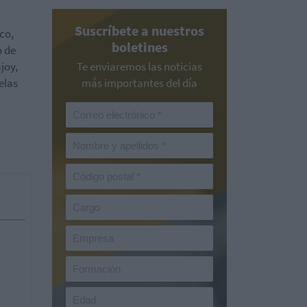
Suscríbete a nuestros
co,
boletines
o de
joy,
Te enviaremos las noticias
elas
más importantes del día