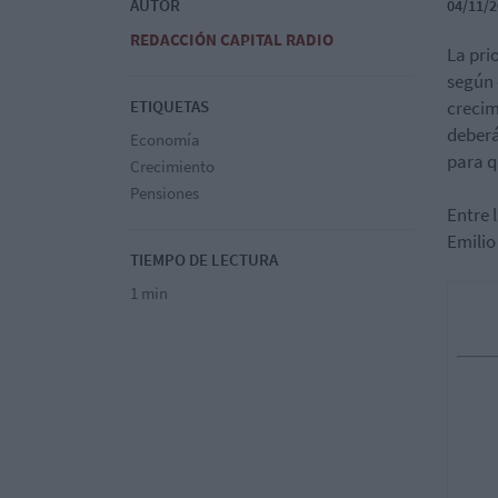
AUTOR
04/11/2
REDACCIÓN CAPITAL RADIO
La pri
según 
ETIQUETAS
crecim
deberá
Economía
para q
Crecimiento
Pensiones
Entre 
Emilio
TIEMPO DE LECTURA
1 min