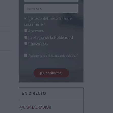
Elige los boletines a los que
suscribirte
*
Apertura
La Magia de la Publicidad
Claves ESG
Acepto la
política de privacidad
. *
¡Suscribirme!
EN DIRECTO
@CAPITALRADIOB