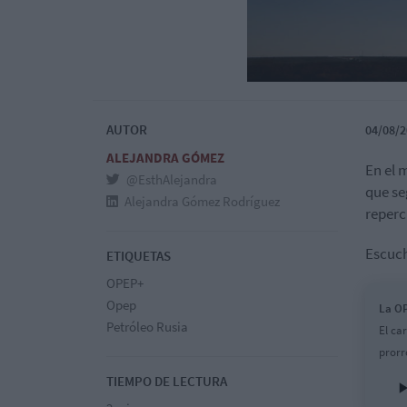
AUTOR
04/08/2
ALEJANDRA GÓMEZ
En el 
@EsthAlejandra
que se
Alejandra Gómez Rodríguez
reperc
Escuc
ETIQUETAS
OPEP+
Opep
La OP
Petróleo Rusia
El ca
prorr
TIEMPO DE LECTURA