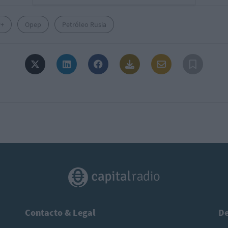
P+
Opep
Petróleo Rusia
Contacto & Legal
De