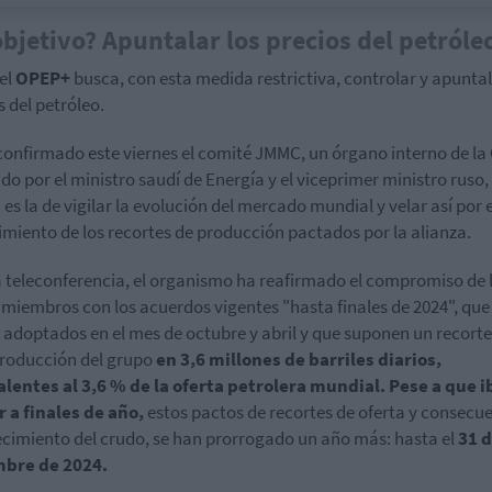
objetivo? Apuntalar los precios del petróle
tel
OPEP+
busca, con esta medida restrictiva, controlar y apuntal
s del petróleo.
confirmado este viernes el comité JMMC, un órgano interno de l
ido por el ministro saudí de Energía y el viceprimer ministro ruso
 es la de vigilar la evolución del mercado mundial y velar así por e
miento de los recortes de producción pactados por la alianza.
 teleconferencia, el organismo ha reafirmado el compromiso de 
 miembros con los acuerdos vigentes "hasta finales de 2024", que
 adoptados en el mes de octubre y abril y que suponen un recorte
producción del grupo
en 3,6 millones de barriles diarios,
lentes al 3,6 % de la oferta petrolera mundial. Pese a que i
 a finales de año,
estos pactos de recortes de oferta y consecu
cimiento del crudo, se han prorrogado un año más: hasta el
31 
mbre de 2024.