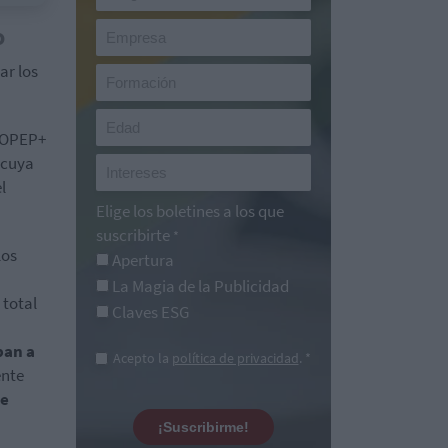
o
ar los
a OPEP+
, cuya
l
Elige los boletines a los que
suscribirte
*
los
Apertura
La Magia de la Publicidad
 total
Claves ESG
ban a
Acepto la
política de privacidad
. *
ente
de
¡Suscribirme!