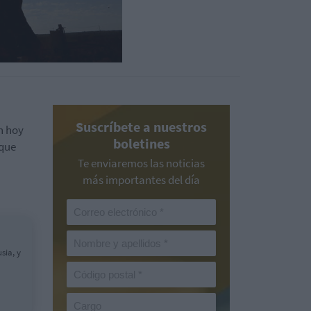
Suscríbete a nuestros
n hoy
boletines
 que
Te enviaremos las noticias
más importantes del día
sia, y