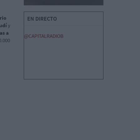
rio
EN DIRECTO
udí
y
ias a
@CAPITALRADIOB
0.000