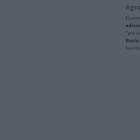
Agra
El co
adicio
"por s
Rusia
barril