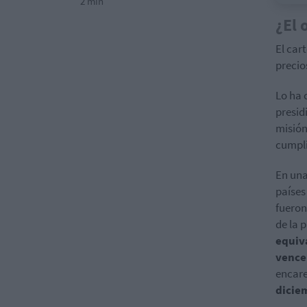
2 min
¿El 
El car
precio
Lo ha 
presid
misión
cumpli
En una
países
fueron
de la 
equiva
vencer
encare
dicie