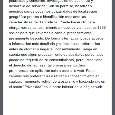
publicidad y contenido, investigación de audiencia y
desarrollo de servicios.
Con su permiso, nosotros y
Otra de las ventajas de este metal precioso es que no es
nuestros socios podemos utilizar datos de localización
necesario disponer de un gran capital para poder ahorrar
geográfica precisa e identificación mediante las
características de dispositivos. Puede hacer clic para
en él año tras año. "Un gramo aproximadamente está en
otorgarnos su consentimiento a nosotros y a nuestros 1538
los 40 euros y pico, aunque el oro de inversión está
socios para que llevemos a cabo el procesamiento
contemplado a partir de los dos gramos y en ese caso
previamente descrito. De forma alternativa, puede acceder
estaría exento de IVA", explica Epeldegui.
a información más detallada y cambiar sus preferencias
antes de otorgar o negar su consentimiento.
Tenga en
Jubilación
Ahorro
Oro
Pensiones
Plan
cuenta que algún procesamiento de sus datos personales
puede no requerir de su consentimiento, pero usted tiene
el derecho de rechazar tal procesamiento. Sus
Planes de pensiones
preferencias se aplicarán solo a este sitio web. Puede
cambiar sus preferencias o retirar su consentimiento en
cualquier momento volviendo a este sitio y haciendo clic en
el botón "Privacidad" en la parte inferior de la página web.
Suscríbete a nuestros boletines