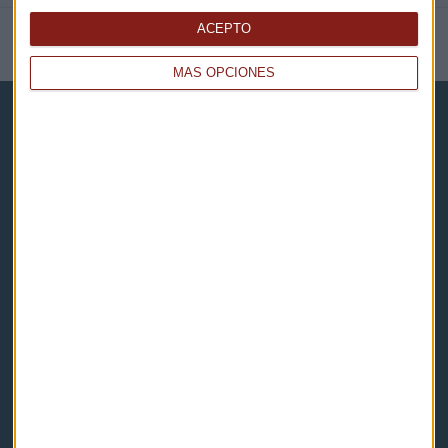
ACEPTO
NOTICIAS RELACIONADAS
MÁS OPCIONES
Capital Radio
Noticias
Eventos
Consultorios
Programas y podcasts