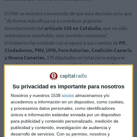
El PNV se muestra convencido de que esta decisión es la que
"de forma más eficaz va a contribuir al pronto
levantamiento del
artículo 155 en Cataluña,
que no sólo
entendemos inevitable, sino también inminente".
El Gobierno ha contado con el apoyo a sus cuentas de
PP,
Ciudadanos, PNV, UPN, Foro Asturias, Coalición Canaria
y Nueva Canarias,
176 diputados en total para asegurar
que ninguna de las secciones ni títulos votados pudiera
caer, tumbando todo el proyecto.
Su privacidad es importante para nosotros
Tras la segunda tanda de votaciones, el Pleno del Congreso
Nosotros y nuestros 1538
socios
almacenamos y/o
ha respaldado 19 nuevas secciones del proyecto,
accedemos a información en un dispositivo, como cookies,
incorporando en ellas siete enmiendas, todas ellas
y procesamos datos personales, como identificadores
comprometidas por el Gobierno con el
diputado de Nueva
únicos e información estándar enviada por un dispositivo
para publicidad y contenido personalizado, medición de
Canarias, Pedro Quevedo.
publicidad y contenido, investigación de audiencia y
desarrollo de servicios.
Con su permiso, nosotros y
A las tres ausencias en el lado del 'no' (dos diputadas de