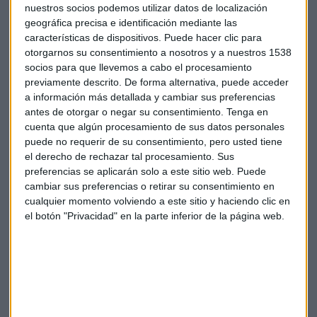
nuestros socios podemos utilizar datos de localización
Unidos Podemos y otra del PSOE) se le ha unido otra
geográfica precisa e identificación mediante las
diputada del grupo confederal, haciendo aún más
características de dispositivos. Puede hacer clic para
improbable que un error pudiera hacer descabalgar los
otorgarnos su consentimiento a nosotros y a nuestros 1538
Presupuestos.
socios para que llevemos a cabo el procesamiento
previamente descrito. De forma alternativa, puede acceder
a información más detallada y cambiar sus preferencias
Congreso
PNV
Presupuestos generales
antes de otorgar o negar su consentimiento.
Tenga en
cuenta que algún procesamiento de sus datos personales
puede no requerir de su consentimiento, pero usted tiene
el derecho de rechazar tal procesamiento. Sus
preferencias se aplicarán solo a este sitio web. Puede
cambiar sus preferencias o retirar su consentimiento en
cualquier momento volviendo a este sitio y haciendo clic en
Suscríbete a nuestros boletines
el botón "Privacidad" en la parte inferior de la página web.
Te enviaremos las noticias más importantes del día