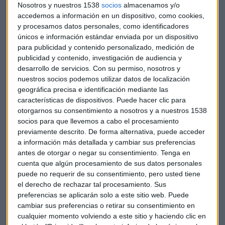
Nosotros y nuestros 1538
socios
almacenamos y/o
accedemos a información en un dispositivo, como cookies,
El aspirante a capitalizar el desencanto de la crisis y de los
y procesamos datos personales, como identificadores
contrarios a un nuevo gobierno popular, Podemos y su
únicos e información estándar enviada por un dispositivo
alianza con Izquierda Unida, no cumplió con sus
para publicidad y contenido personalizado, medición de
expectativas al obtener 71 escaños, los mismos obtenidos
publicidad y contenido, investigación de audiencia y
desarrollo de servicios.
Con su permiso, nosotros y
en diciembre por las dos fuerzas por separado.
nuestros socios podemos utilizar datos de localización
geográfica precisa e identificación mediante las
El líder de Podemos, Pablo Iglesias, calificó de
características de dispositivos. Puede hacer clic para
"insatisfactorios" los resultados e hizo un llamamiento al
otorgarnos su consentimiento a nosotros y a nuestros 1538
diálogo al PSOE, al que rechazó apoyar en el intento fallido
socios para que llevemos a cabo el procesamiento
de legislatura de los socialistas a principios de marzo.
previamente descrito. De forma alternativa, puede acceder
a información más detallada y cambiar sus preferencias
antes de otorgar o negar su consentimiento.
Tenga en
"Nos preocupa la falta de apoyo del conjunto del bloque de
cuenta que algún procesamiento de sus datos personales
fuerzas de izquierdas (...) es el momento de privilegiar el
puede no requerir de su consentimiento, pero usted tiene
diálogo de las fuerzas políticas progresistas", dijo el líder de
el derecho de rechazar tal procesamiento. Sus
Podemos, Pablo Iglesias.
preferencias se aplicarán solo a este sitio web. Puede
cambiar sus preferencias o retirar su consentimiento en
Aun en el hipotético caso de un entendimiento que los
cualquier momento volviendo a este sitio y haciendo clic en