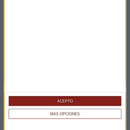
Suscríbete a nuestros boletines
Te enviaremos las noticias más importantes del día
ACEPTO
MÁS OPCIONES