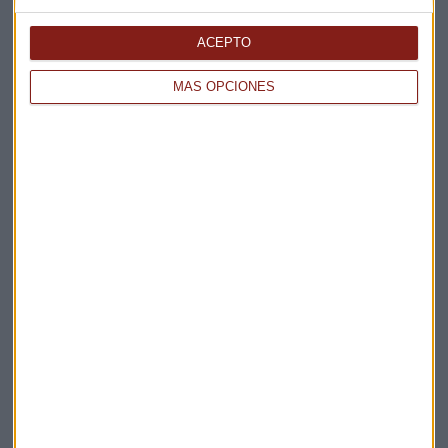
Elige los boletines a los que suscribirte
*
Apertura
ACEPTO
La Magia de la Publicidad
Claves ESG
MÁS OPCIONES
Acepto la
política de privacidad
. *
¡Suscribirme!
EN DIRECTO
@CAPITALRADIOB