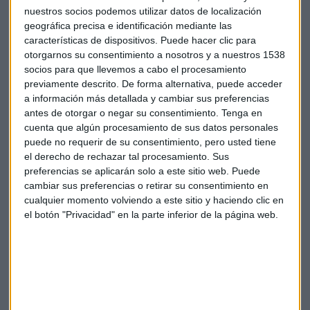
nuestros socios podemos utilizar datos de localización
La reducción de impuestos puede ser otro de los puntos a
geográfica precisa e identificación mediante las
tener en cuenta. Una de las medidas estrella del mandato de
características de dispositivos. Puede hacer clic para
Trump fue la reducción de tasas a hogares y empresas,
otorgarnos su consentimiento a nosotros y a nuestros 1538
aunque su reforma expira en 2025. También ha prometido
socios para que llevemos a cabo el procesamiento
una exención fiscal para las propinas.
previamente descrito. De forma alternativa, puede acceder
a información más detallada y cambiar sus preferencias
Por el contrario,
Joe Biden
ha esbozado unos presupuestos
antes de otorgar o negar su consentimiento.
Tenga en
cuenta que algún procesamiento de sus datos personales
para el próximo año con un impuesto mínimo del
25% a los
puede no requerir de su consentimiento, pero usted tiene
más ricos
, mientras que planea incrementar del
21% al
el derecho de rechazar tal procesamiento. Sus
28%
el Impuesto sobre la Renta a las empresas.
preferencias se aplicarán solo a este sitio web. Puede
cambiar sus preferencias o retirar su consentimiento en
Además del crecimiento económico, los precios de los
cualquier momento volviendo a este sitio y haciendo clic en
productos y el escenario para los trabajadores, el incierto
el botón "Privacidad" en la parte inferior de la página web.
futuro de las ‘
Industrias verdes
’ tras la corriente anti-ESG
que se expande por el país será otro 'asunto caliente'. La
potencial elección de Trump podría asestar un duro golpe a
las políticas sostenibles y a la industria destinada al
desarrollo de las energías limpias.