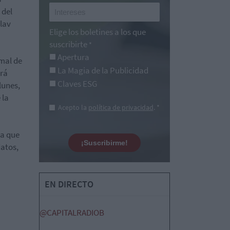
 del
slav
Elige los boletines a los que
suscribirte
*
Apertura
rmal de
La Magia de la Publicidad
ará
Claves ESG
lunes,
 la
Acepto la
política de privacidad
. *
ta que
¡Suscribirme!
datos,
EN DIRECTO
@CAPITALRADIOB