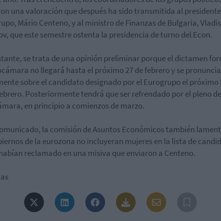
on una valoración que después ha sido transmitida al presidente
upo, Mário Centeno, y al ministro de Finanzas de Bulgaria, Vladi
v, que este semestre ostenta la presidencia de turno del Econ.
tante, se trata de una opinión preliminar porque el dictamen fo
ocámara no llegará hasta el próximo 27 de febrero y se pronunci
ente sobre el candidato designado por el Eurogrupo el próximo 
febrero. Posteriormente tendrá que ser refrendado por el pleno de
mara, en principio a comienzos de marzo.
comunicado, la comisión de Asuntos Económicos también lamen
biernos de la eurozona no incluyeran mujeres en la lista de candi
abían reclamado en una misiva que enviaron a Centeno.
ias