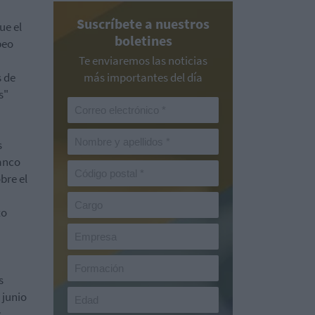
Suscríbete a nuestros
ue el
boletines
peo
Te enviaremos las noticias
s de
más importantes del día
s"
s
anco
bre el
to
s
 junio
s