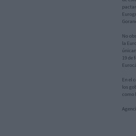
pactar
Eurogr
Gorano
No obs
la Eur
únicam
19 de 
Eurocá
En el 
los go
como h
Agenc