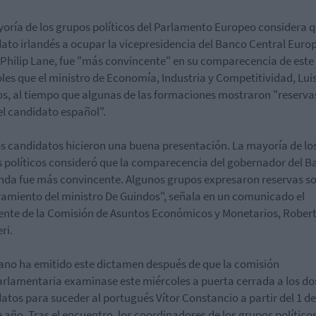
oría de los grupos políticos del Parlamento Europeo considera q
ato irlandés a ocupar la vicepresidencia del Banco Central Euro
 Philip Lane, fue "más convincente" en su comparecencia de este
les que el ministro de Economía, Industria y Competitividad, Lui
s, al tiempo que algunas de las formaciones mostraron "reserva
el candidato español".
 candidatos hicieron una buena presentación. La mayoría de lo
 políticos consideró que la comparecencia del gobernador del B
anda fue más convincente. Algunos grupos expresaron reservas so
miento del ministro De Guindos", señala en un comunicado el
ente de la Comisión de Asuntos Económicos y Monetarios, Rober
ri.
liano ha emitido este dictamen después de que la comisión
rlamentaria examinase este miércoles a puerta cerrada a los do
atos para suceder al portugués Vítor Constancio a partir del 1 de
e año. Tras el encuentro, los coordinadores de los grupos político