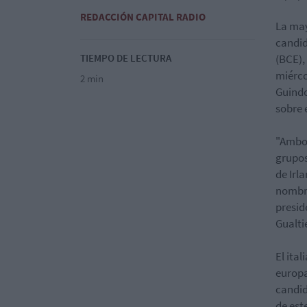
REDACCIÓN CAPITAL RADIO
La may
candid
TIEMPO DE LECTURA
(BCE),
miérco
2 min
Guindo
sobre 
"Ambos
grupos
de Irl
nombra
presid
Gualtie
El ita
europa
candid
de est