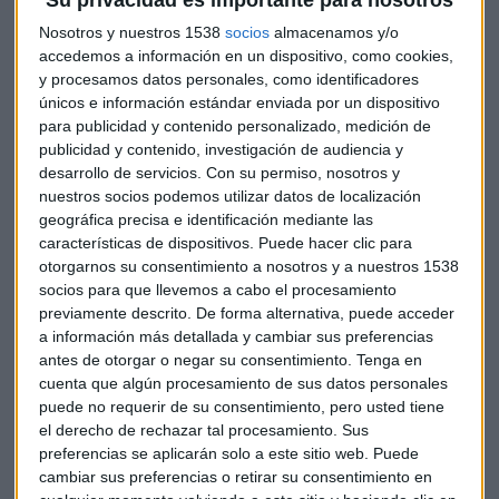
Su privacidad es importante para nosotros
asunto. Salcines cree que si no se toman medidas para este
Nosotros y nuestros 1538
socios
almacenamos y/o
colectivo, "una persona de casi 50 años en paro es posible
accedemos a información en un dispositivo, como cookies,
que compita con su hijo a la hora de buscar un trabajo
y procesamos datos personales, como identificadores
porque no está cualificado para lo que exige el mercado
únicos e información estándar enviada por un dispositivo
laboral", por eso dan importancia a que se ofrezca un
para publicidad y contenido personalizado, medición de
publicidad y contenido, investigación de audiencia y
contrato de formación.
desarrollo de servicios.
Con su permiso, nosotros y
nuestros socios podemos utilizar datos de localización
"Debemos dar a los mayores de 45 años flexibilidad para
geográfica precisa e identificación mediante las
ajustar la oferta laboral a las necesidades de la demanda",
características de dispositivos. Puede hacer clic para
es otra de las reflexiones que nos dejan los expertos.
otorgarnos su consentimiento a nosotros y a nuestros 1538
Escuche el análisis en el siguiente enlace:
socios para que llevemos a cabo el procesamiento
previamente descrito. De forma alternativa, puede acceder
a información más detallada y cambiar sus preferencias
antes de otorgar o negar su consentimiento.
Tenga en
cuenta que algún procesamiento de sus datos personales
puede no requerir de su consentimiento, pero usted tiene
el derecho de rechazar tal procesamiento. Sus
preferencias se aplicarán solo a este sitio web. Puede
cambiar sus preferencias o retirar su consentimiento en