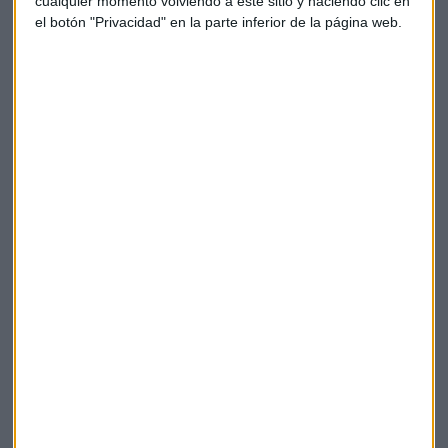
cualquier momento volviendo a este sitio y haciendo clic en
el botón "Privacidad" en la parte inferior de la página web.
Paro
Laboral
Desempleados
Contratos de formación
Ceor
Suscríbete a nuestros boletines
Te enviaremos las noticias más importantes del día