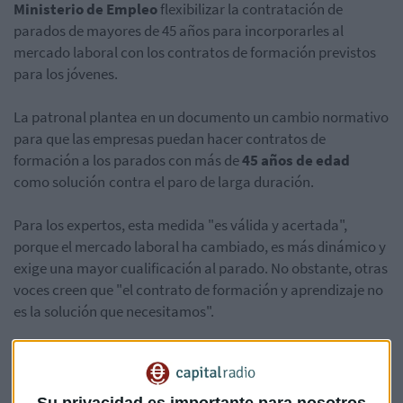
Ministerio de Empleo
flexibilizar la contratación de
parados de mayores de 45 años para incorporarles al
mercado laboral con los contratos de formación previstos
para los jóvenes.
La patronal plantea en un documento un cambio normativo
para que las empresas puedan hacer contratos de
formación a los parados con más de
45 años de edad
como solución
contra el paro de larga duración.
Para los expertos, esta medida "es válida y acertada",
porque el mercado laboral ha cambiado, es más dinámico y
exige una mayor cualificación al parado. No obstante, otras
voces creen que "el contrato de formación y aprendizaje no
es la solución que necesitamos".
Venancio Salcines, presidente de Escuela de Finanzas,
Guillem Salvans, proyect manager de Bertelsman y
Carlos Ruiz de Cepyme,
en tertulia opinan acerca de este