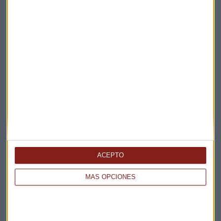
Claves ESG
Acepto la
política de privacidad
. *
¡Suscribirme!
EN DIRECTO
@CAPITALRADIOB
ACEPTO
MÁS OPCIONES