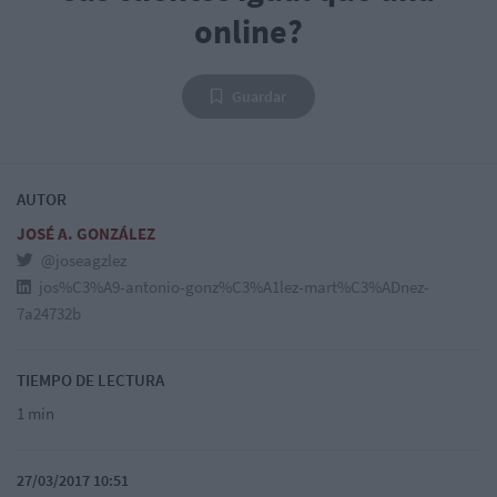
online?
Guardar
AUTOR
JOSÉ A. GONZÁLEZ
@joseagzlez
jos%C3%A9-antonio-gonz%C3%A1lez-mart%C3%ADnez-
7a24732b
TIEMPO DE LECTURA
1 min
27/03/2017 10:51