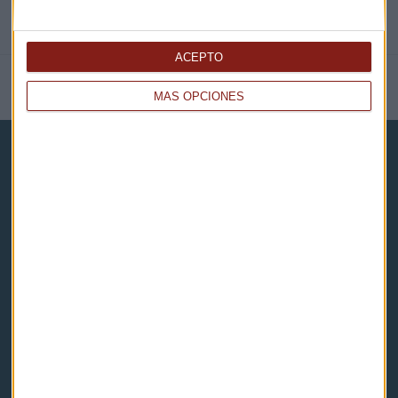
ACEPTO
NOTICIAS RELACIONADAS
MÁS OPCIONES
Capital Radio
Noticias
Eventos
Consultorios
Programas y podcasts