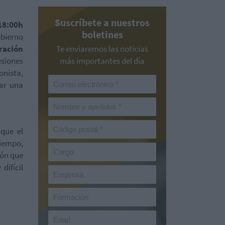
Suscríbete a nuestros
18:00h
boletines
bierno
ración
Te enviaremos las noticias
esiones
más importantes del día
onista,
ar una
que el
tiempo,
ión que
difícil