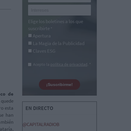
Elige los boletines a los que
suscribirte
*
Apertura
La Magia de la Publicidad
Claves ESG
Acepto la
política de privacidad
. *
¡Suscribirme!
ico de
e quede
ro esta
EN DIRECTO
se han
también
@CAPITALRADIOB
ataría,