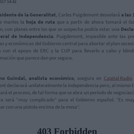
017 14:42
sidente de la Generalitat
, Carles Puigdemont desvelará
a las 
te martes la
hoja de ruta
que a partir de ahora tomará el Go
n, con planes entre los que se sospecha podría estar una
Decla
teral de Independencia
. Puigdemont, impasible ante las pr
cas y económicas del Gobierno central para abortar el plan secesi
a con el apoyo de ERC y la CUP para llevarlo a cabo y blind
mación que parece dan por segura.
no Guindal, analista económico
, asegura en
Capital Radio
ent declarará unilateralmente la independencia pero, al mismo 
ará el proceso, de tal forma que se abra un periodo de negociac
a será “muy complicado” para el Gobierno español. “Es muy 
ar con una pistola encima de la mesa”.