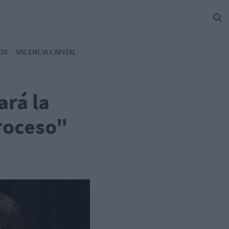
OS
VALENCIA CAPITAL
rá la
roceso"