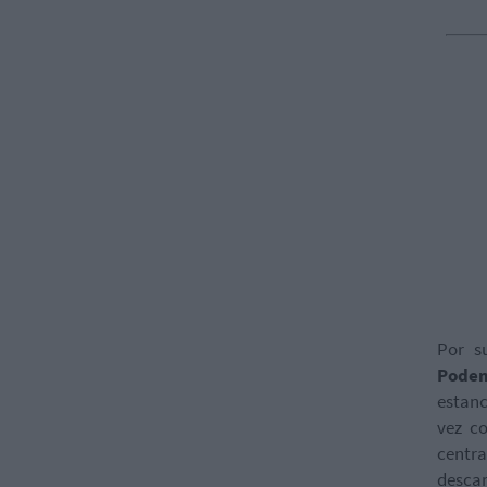
Por s
Pode
estanc
vez c
centra
descar