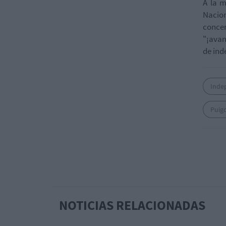
A la m
Nacio
conce
"¡avan
de ind
Inde
Puig
NOTICIAS RELACIONADAS