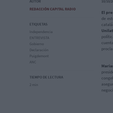
AUTOR
10/10/2
REDACCIÓN CAPITAL RADIO
El pre
de es
ETIQUETAS
catalá
Unila
Independencia
políti
ENTREVISTA
cuent
Gobierno
procla
Declaración
Puigdemont
ANC
Maria
presid
TIEMPO DE LECTURA
congel
asegur
2 min
negoci