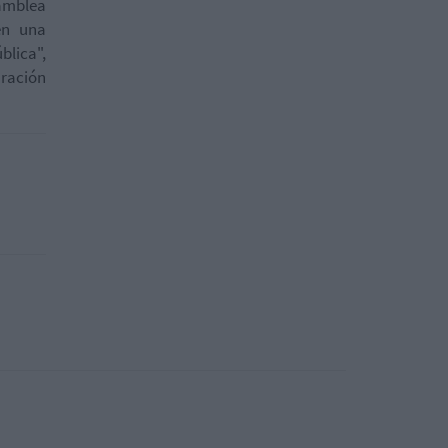
samblea
en una
lica",
aración