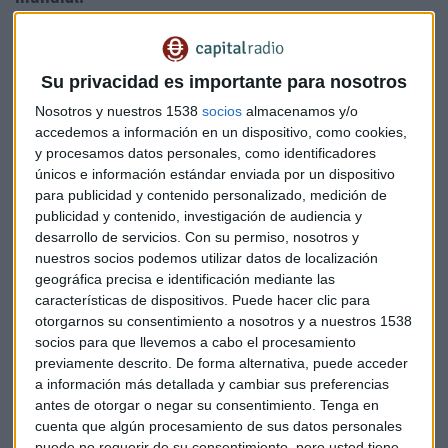
Su privacidad es importante para nosotros
Nosotros y nuestros 1538
socios
almacenamos y/o
accedemos a información en un dispositivo, como cookies,
y procesamos datos personales, como identificadores
únicos e información estándar enviada por un dispositivo
para publicidad y contenido personalizado, medición de
publicidad y contenido, investigación de audiencia y
desarrollo de servicios.
Con su permiso, nosotros y
nuestros socios podemos utilizar datos de localización
geográfica precisa e identificación mediante las
A la espera de Putin, Lockheed Martin duplica
características de dispositivos. Puede hacer clic para
sus misiles
otorgarnos su consentimiento a nosotros y a nuestros 1538
Las celebraciones del Día de la Victoria se producen
socios para que llevemos a cabo el procesamiento
horas después de que el G7 se haya comprometido a
reforzar el aislamiento económico a Rusia
previamente descrito. De forma alternativa, puede acceder
a información más detallada y cambiar sus preferencias
Capital Radio /
/ 2022-05-09
antes de otorgar o negar su consentimiento.
Tenga en
La falta de acceso a los alimentos puede impulsar a
cuenta que algún procesamiento de sus datos personales
millones de personas a migrar.
Además, "no abrir los
puede no requerir de su consentimiento, pero usted tiene