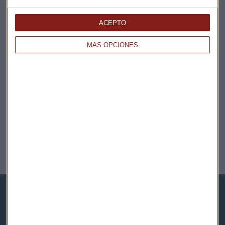
EN DIRECTO
ACEPTO
MÁS OPCIONES
@CAPITALRADIOB
NOTICIAS RELACIONADAS