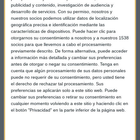
extraer 2.000 millones de pies cúbicos de ese proyecto y,
publicidad y contenido, investigación de audiencia y
desarrollo de servicios.
Con su permiso, nosotros y
según los planes actualizados hoy, se pasará a extraer 4.000
nuestros socios podemos utilizar datos de localización
millones. Según Al Kaabi, este proyecto supondrá aumentar
geográfica precisa e identificación mediante las
la producción en
“unos mil millones de barriles de petróleo
características de dispositivos. Puede hacer clic para
al día”
, cifra que podría aumentar una vez completado el
otorgarnos su consentimiento a nosotros y a nuestros 1538
plazo de desarrollo del mismo, de entre 5 y 7 años.
socios para que llevemos a cabo el procesamiento
previamente descrito. De forma alternativa, puede acceder
El anuncio ha animado a los inversores y se ha visto
a información más detallada y cambiar sus preferencias
antes de otorgar o negar su consentimiento.
Tenga en
reflejado en la
Bolsa de Doha
, que cotizaba al alza después
cuenta que algún procesamiento de sus datos personales
de varias jornadas de caídas. Menos optimista es el
puede no requerir de su consentimiento, pero usted tiene
mercado de materias primas, con unos
el derecho de rechazar tal procesamiento. Sus
precios del petróleo
que cotizan a la baja. El anuncio de
preferencias se aplicarán solo a este sitio web. Puede
Qatar se suma ahora a las dudas sobre la capacidad de la
cambiar sus preferencias o retirar su consentimiento en
OPEP para apuntalar los precios debido al exceso de oferta.
cualquier momento volviendo a este sitio y haciendo clic en
el botón "Privacidad" en la parte inferior de la página web.