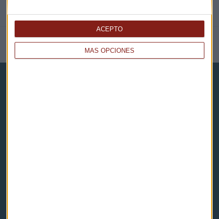
ACEPTO
NOTICIAS RELACIONADAS
MÁS OPCIONES
Capital Radio
Noticias
Eventos
Consultorios
Programas y podcasts