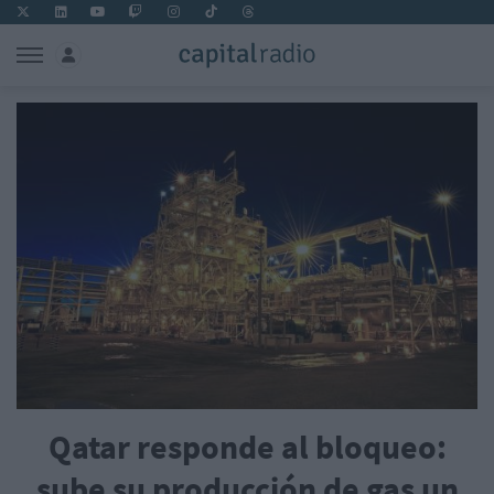
Qatar responde al bloqueo:
sube su producción de gas un