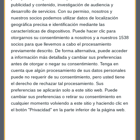
toma de beneficios. En cuanto a los
nuevos aranceles
publicidad y contenido, investigación de audiencia y
desarrollo de servicios.
Con su permiso, nosotros y
entre ambas potencias,
Raquel
Blázquez
relativiza el
nuestros socios podemos utilizar datos de localización
impacto
. En la economía de
EEUU
el impacto sería de entre
geográfica precisa e identificación mediante las
un 0,1-0,2%, mientras que en China tendría un efecto mayor,
características de dispositivos. Puede hacer clic para
de en torno al 1%. Sin embargo, en el gigante asiático se
otorgarnos su consentimiento a nosotros y a nuestros 1538
prevén estímulos monetarios y fiscales de inversión pública
socios para que llevemos a cabo el procesamiento
que restarían un 0,7%, con lo que el impacto final sería de un
previamente descrito. De forma alternativa, puede acceder
0,3%.
a información más detallada y cambiar sus preferencias
antes de otorgar o negar su consentimiento.
Tenga en
cuenta que algún procesamiento de sus datos personales
puede no requerir de su consentimiento, pero usted tiene
Política monetaria
Raquel Blázquez
Ibercaja
el derecho de rechazar tal procesamiento. Sus
preferencias se aplicarán solo a este sitio web. Puede
Guerra comercial
Aranceles
EEUU
China
cambiar sus preferencias o retirar su consentimiento en
cualquier momento volviendo a este sitio y haciendo clic en
el botón "Privacidad" en la parte inferior de la página web.