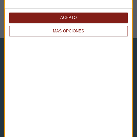
ACEPTO
NOTICIAS RELACIONADAS
MÁS OPCIONES
Capital Radio
Noticias
Eventos
Consultorios
Programas y podcasts