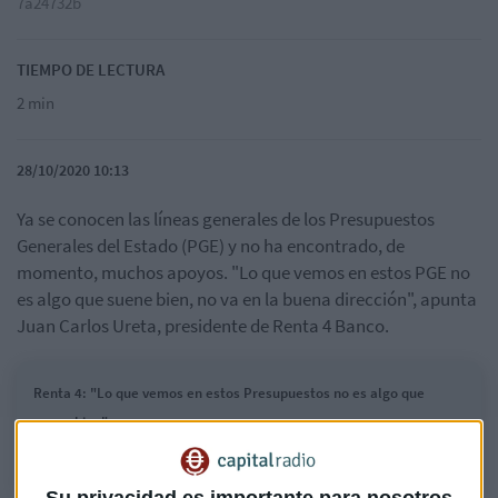
7a24732b
TIEMPO DE LECTURA
2 min
28/10/2020 10:13
Ya se conocen las líneas generales de los Presupuestos
Generales del Estado (PGE) y no ha encontrado, de
momento, muchos apoyos. "Lo que vemos en estos PGE no
es algo que suene bien, no va en la buena dirección", apunta
Juan Carlos Ureta, presidente de Renta 4 Banco.
Renta 4: "Lo que vemos en estos Presupuestos no es algo que
suene bien"