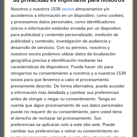
Su privacidad es importante para nosotros
"Subir los impuestos es malo para la economía, para una
Nosotros y nuestros 1538
socios
almacenamos y/o
economía que está débil, vamos en mala dirección" añade.
accedemos a información en un dispositivo, como cookies,
y procesamos datos personales, como identificadores
Resultados Renta 4
únicos e información estándar enviada por un dispositivo
para publicidad y contenido personalizado, medición de
Renta 4 Banco
ha obtenido durante los tres primeros
publicidad y contenido, investigación de audiencia y
trimestres de 2020
un Beneficio Neto atribuido al
desarrollo de servicios.
Con su permiso, nosotros y
Grupo de 10,8 millones de euros,
frente a los 12,2
nuestros socios podemos utilizar datos de localización
geográfica precisa e identificación mediante las
millones del mismo periodo del año anterior, lo que
características de dispositivos. Puede hacer clic para
representa un descenso del 11,4%
.
otorgarnos su consentimiento a nosotros y a nuestros 1538
socios para que llevemos a cabo el procesamiento
La buena evolución de la actividad comercial y de negocio,
previamente descrito. De forma alternativa, puede acceder
se ha traducido en un
incremento de las comisiones
a información más detallada y cambiar sus preferencias
netas (Comisiones Percibidas y Diferencias de cambio -
antes de otorgar o negar su consentimiento.
Tenga en
Comisiones pagadas) del 20,6%,
en comparación con el
cuenta que algún procesamiento de sus datos personales
mismo periodo del año anterior, que, junto a la contención
puede no requerir de su consentimiento, pero usted tiene
el derecho de rechazar tal procesamiento. Sus
de costes,
ha permitido un crecimiento del Margen
preferencias se aplicarán solo a este sitio web. Puede
Ordinario de la Actividad del 307%
.
cambiar sus preferencias o retirar su consentimiento en