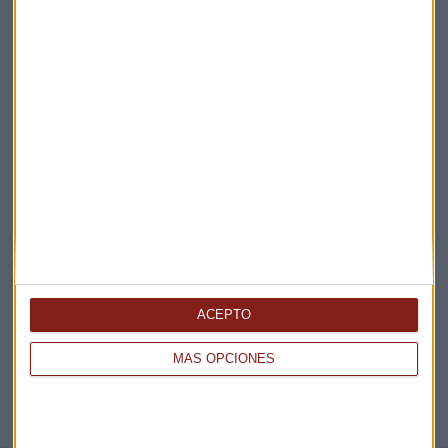
Claves ESG
Acepto la
política de privacidad
. *
¡Suscribirme!
EN DIRECTO
@CAPITALRADIOB
ACEPTO
MÁS OPCIONES