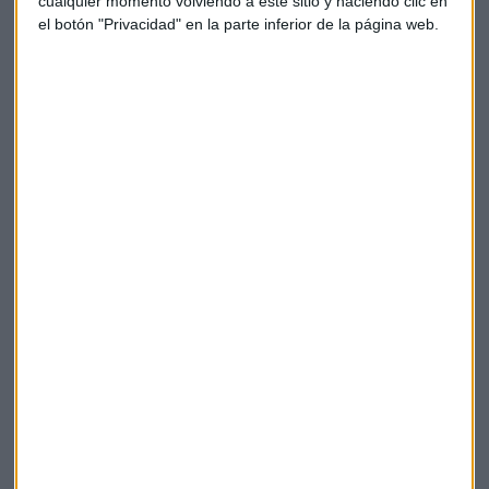
cualquier momento volviendo a este sitio y haciendo clic en
Sin embargo, tanto el
Margen Financiero como el
el botón "Privacidad" en la parte inferior de la página web.
Resultado de Operaciones Financieras (ROF) han
experimentado caídas del 84% y del 46%
respectivamente
en los nueve primeros meses,
fundamentalmente, por el entorno de tipos de interés post
Covid, siendo enteramente imputable a esas caídas el
descenso de los beneficios. "Esa parte del negocio se ve muy
afectado por los tipos negativos en Europa", detalla Ureta.
Renta 4
Suscríbete a nuestros boletines
Te enviaremos las noticias más importantes del día