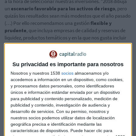
a la hora de seleccionar nuestras inversiones. “2018 dibuja
un
escenario favorable para los activos de riesgo
, pero
quizás los resultados sean más modestos que el año pasado
(…) Por ello recomendamos una gestión
flexible y
prudente
, que incluya empresas de calidad y reservas de
liquidez, productos temáticos y en la que nos gusta incluir
rentable variable española, alemana y americana”, ha
explicado en Valencia José María Luna (Profim).
Su privacidad es importante para nosotros
Desde
Aberdeen
, su responsable de venta senior, Álvaro
Nosotros y nuestros 1538
socios
almacenamos y/o
Antón Martín, nos ha explicado que es crucial de cara a 2018
accedemos a información en un dispositivo, como cookies,
“
diversificar los
portfolios
para que sean más
y procesamos datos personales, como identificadores
consistentes
, y no solo con renta variable, sin no también
únicos e información estándar enviada por un dispositivo
con ideas alternativas”. Desde la gestora escocesa
para publicidad y contenido personalizado, medición de
consideran interesante incluir en cartera renta variable
publicidad y contenido, investigación de audiencia y
europea y japonesa, protectores de capital, renta fija
desarrollo de servicios.
Con su permiso, nosotros y
corporativa. Entre las propuestas de Aberdeen figuran
el
nuestros socios podemos utilizar datos de localización
geográfica precisa e identificación mediante las
fondo Renta Variable Global Diversificada o el producto
características de dispositivos. Puede hacer clic para
Aberdeen Global-MultiAsset Growth
.