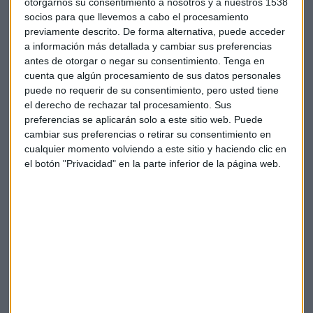
otorgarnos su consentimiento a nosotros y a nuestros 1538
socios para que llevemos a cabo el procesamiento
previamente descrito. De forma alternativa, puede acceder
a información más detallada y cambiar sus preferencias
CHINA Y LOS EMERGENTES
antes de otorgar o negar su consentimiento.
Tenga en
cuenta que algún procesamiento de sus datos personales
puede no requerir de su consentimiento, pero usted tiene
“El 50% de la economía mundial es emergente, así que
si no
el derecho de rechazar tal procesamiento. Sus
tengo emergente en cartera estoy renunciando al
preferencias se aplicarán solo a este sitio web. Puede
50%
”. Con estas palabras,
Luis Martín Hoyo, responsable
cambiar sus preferencias o retirar su consentimiento en
de BMO Global Asset Management en España
, nos
cualquier momento volviendo a este sitio y haciendo clic en
justificaba en Valencia la necesidad de incluir emergentes
el botón "Privacidad" en la parte inferior de la página web.
en cartera. El responsable de BMO también insistía ante la
audiencia valenciana en que es importante tener una
cartera diversificada a la vista de lo que han fallado algunos
de los pronósticos de los mercados: el dólar no prolongó su
subida tras la victoria de Trump, las bolsas no se hundieron
pese al Brexit, la bolsa estadounidense no ha dejado de
marcar máximos históricos… “Esto demuestra los
complicado que es acertar en mercado, y lo que a priori
parece que va a pasar, nunca pasa. Y esto me ha enseñado a