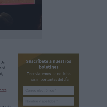
Suscríbete a nuestros
. Un
boletines
tará
d,
Te enviaremos las noticias
más importantes del día
erés
aste de