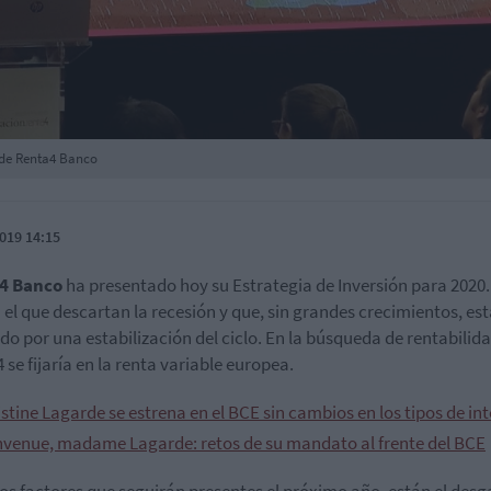
 de Renta4 Banco
019 14:15
4 Banco
ha presentado hoy su Estrategia de Inversión para 2020
 el que descartan la recesión y que, sin grandes crecimientos, es
o por una estabilización del ciclo. En la búsqueda de rentabilida
 se fijaría en la renta variable europea.
stine Lagarde se estrena en el BCE sin cambios en los tipos de int
nvenue, madame Lagarde: retos de su mandato al frente del BCE
los factores que seguirán presentes el próximo año, están el desg