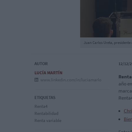
Juan Carlos Ureta, presidente
AUTOR
12/12/2
LUCÍA MARTÍN
Renta
www.linkedin.com/in/luciamarlo
año en
marcad
ETIQUETAS
Renta4
Renta4
Chri
Rentabilidad
Bie
Renta variable
Entre 