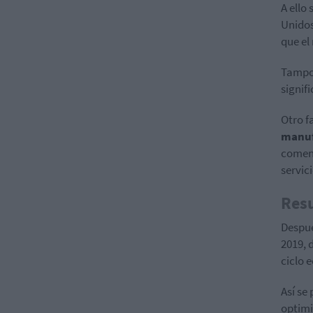
A ello
Unidos
que el
Tampoc
signifi
Otro f
manuf
comenz
servici
Res
Despué
2019, 
ciclo 
Así se
optimi