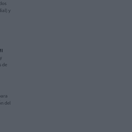
dos
ial) y
I
 y
s de
para
ón del