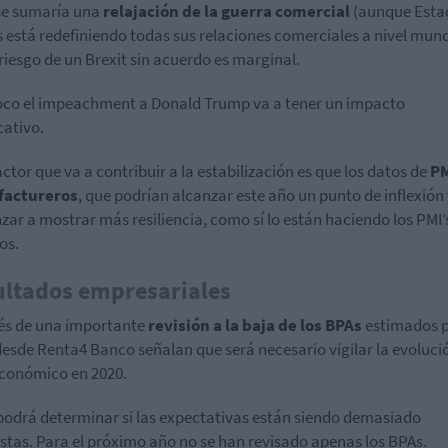
 se sumaría una
relajación de la guerra comercial
(aunque Esta
 está redefiniendo todas sus relaciones comerciales a nivel mund
 riesgo de un Brexit sin acuerdo es marginal.
o el impeachment a Donald Trump va a tener un impacto
cativo.
actor que va a contribuir a la estabilización es que los datos de
PM
actureros
, que podrían alcanzar este año un punto de inflexión
ar a mostrar más resiliencia, como sí lo están haciendo los PMI’
os.
ultados empresariales
s de una importante
revisión a la baja de los BPAs
estimados 
desde Renta4 Banco señalan que será necesario vigilar la evoluci
económico en 2020.
 podrá determinar si las expectativas están siendo demasiado
stas. Para el próximo año no se han revisado apenas los BPAs.