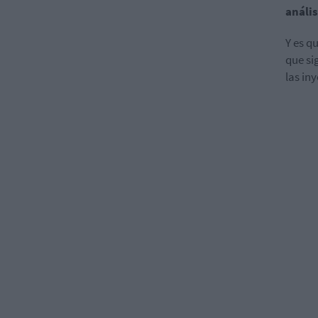
anális
Y es q
que si
las in