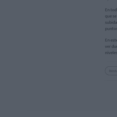
En tod
que se
subida
puntos
En est
ver du
nivele
Rent