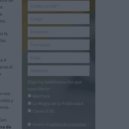
ue
la
na.
jo la
las
a 4
arse el
o
Elige los boletines a los que
suscribirte
*
e sea
Apertura
rales y
La Magia de la Publicidad
omía.
Claves ESG
núen
Acepto la
política de privacidad
. *
ora de