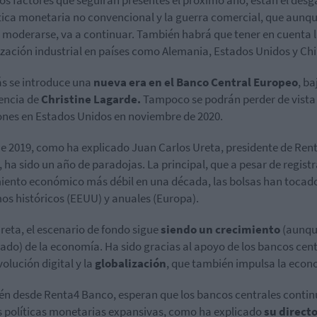
ítica monetaria no convencional y la guerra comercial, que aunq
 moderarse, va a continuar. También habrá que tener en cuenta 
ización industrial en países como Alemania, Estados Unidos y Chi
s se introduce una
nueva era en el Banco Central Europeo
, ba
encia de
Christine Lagarde.
Tampoco se podrán perder de vista 
ones en Estados Unidos en noviembre de 2020.
ue 2019, como ha explicado Juan Carlos Ureta, presidente de Rent
 ha sido un año de paradojas. La principal, que a pesar de registr
iento económico más débil en una década, las bolsas han tocad
s históricos (EEUU) y anuales (Europa).
reta, el escenario de fondo sigue
siendo un crecimiento
(aunqu
do) de la economía. Ha sido gracias al apoyo de los bancos cent
volución digital y la
globalización
, que también impulsa la econ
n desde Renta4 Banco, esperan que los bancos centrales conti
s políticas monetarias expansivas, como ha explicado
su direct