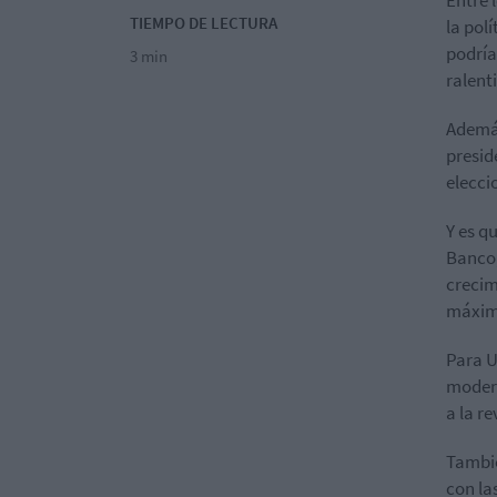
TIEMPO DE LECTURA
la pol
podría
3 min
ralent
Ademá
presid
elecci
Y es q
Banco,
crecim
máximo
Para U
modera
a la re
Tambié
con la