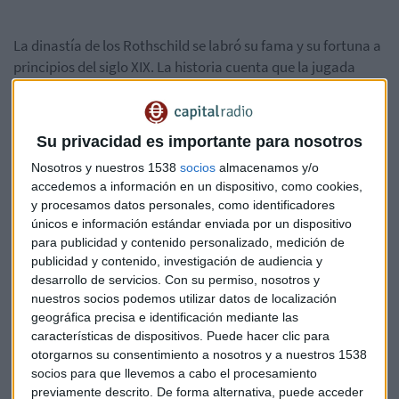
La dinastía de los Rothschild se labró su fama y su fortuna a
principios del siglo XIX. La historia cuenta que la jugada
maestra se realizó en la batalla de Waterloo. El artífice fue
Nathan Mayer Rothschild, de la segunda generación de la
familia.
Su privacidad es importante para nosotros
Nosotros y nuestros 1538
socios
almacenamos y/o
Nathan fue espectador de la batalla y los Rothschild fueron
accedemos a información en un dispositivo, como cookies,
los primeros londinenses en saber que Wellington había sido
y procesamos datos personales, como identificadores
el vencedor frente a Napoleón. Y le sacaron jugo: vendieron
únicos e información estándar enviada por un dispositivo
compulsivamente sus bonos del estado británico para
para publicidad y contenido personalizado, medición de
hacer creer al resto del mercado que Inglaterra había
publicidad y contenido, investigación de audiencia y
perdido la batalla.
desarrollo de servicios.
Con su permiso, nosotros y
nuestros socios podemos utilizar datos de localización
geográfica precisa e identificación mediante las
La bolsa británica se hundió. Pero antes de que la noticia
características de dispositivos. Puede hacer clic para
llegara a todo Londres, los Rothschild compraron de nuevo
otorgarnos su consentimiento a nosotros y a nuestros 1538
cantidades masivas de esos bonos a precios ridículos.
socios para que llevemos a cabo el procesamiento
Cuando se supo que Inglaterra había vencido, los precios se
previamente descrito. De forma alternativa, puede acceder