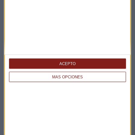
Elige los boletines a los que suscribirte
*
Apertura
La Magia de la Publicidad
Claves ESG
Acepto la
política de privacidad
. *
ACEPTO
¡Suscribirme!
MÁS OPCIONES
EN DIRECTO
@CAPITALRADIOB