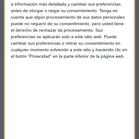
dispararon y los Rothschild ganaron un millón de libras en
a información más detallada y cambiar sus preferencias
un solo día. Tras Waterloo, sus negocios no hicieron más que
antes de otorgar o negar su consentimiento.
Tenga en
cuenta que algún procesamiento de sus datos personales
incrementar sus beneficios.
puede no requerir de su consentimiento, pero usted tiene
el derecho de rechazar tal procesamiento. Sus
Actualmente, Rothschild es uno de los principales bancos
preferencias se aplicarán solo a este sitio web. Puede
franceses en el área de asesoramiento de fusiones y
cambiar sus preferencias o retirar su consentimiento en
adquisiciones en banca privada. La toma de relevo se
cualquier momento volviendo a este sitio y haciendo clic en
produce en un momento en el que su rival Lazard ha
el botón "Privacidad" en la parte inferior de la página web.
realizado contratos de forma agresiva. Y en un momento en
el que los banqueros advierten de un posible giro de
operaciones después de que los volúmenes mundiales de
fusiones y adquisiciones hayan superado los 3.000 billones
de dólares por cuatro años consecutivos.
Uno de los papeles que deberá asumir Alexandre como
nuevo presidente será la expansión de la administración de
riqueza y activos y banca mercantil. Pero su objetivo
también pasa por diversificar su negocio de asesoramiento
francés y británico. Por eso, quiere expandirse en EEUU,