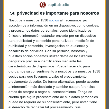
columnas de camiones cisterna cargando petróleo en
instalaciones controladas por el Estado Islámico en Siria e
Su privacidad es importante para nosotros
Irak, y luego cruzando la frontera hacia la vecina Turquía.
Nosotros y nuestros 1538
socios
almacenamos y/o
accedemos a información en un dispositivo, como cookies,
y procesamos datos personales, como identificadores
Los altos cargos no especificaron qué pruebas tienen sobre
únicos e información estándar enviada por un dispositivo
la implicación de Erdogan y su familia, una acusación que el
para publicidad y contenido personalizado, medición de
presidente turco negó con vehemencia.
publicidad y contenido, investigación de audiencia y
desarrollo de servicios.
Con su permiso, nosotros y
nuestros socios podemos utilizar datos de localización
"Turquía es el principal consumidor del petróleo robado a
geográfica precisa e identificación mediante las
sus dueños legítimos, Siria e Irak. Según la información que
características de dispositivos. Puede hacer clic para
otorgarnos su consentimiento a nosotros y a nuestros 1538
hemos recibido, la cúpula política del país -el presidente
socios para que llevemos a cabo el procesamiento
Erdogan y su familia- está implicada en este negocio
previamente descrito. De forma alternativa, puede acceder
criminal", dijo el viceministro de Defensa ruso, Anatoly
a información más detallada y cambiar sus preferencias
Antonov.
antes de otorgar o negar su consentimiento.
Tenga en
cuenta que algún procesamiento de sus datos personales
puede no requerir de su consentimiento, pero usted tiene
"En Occidente nadie hace preguntas por el hecho de que el
el derecho de rechazar tal procesamiento. Sus