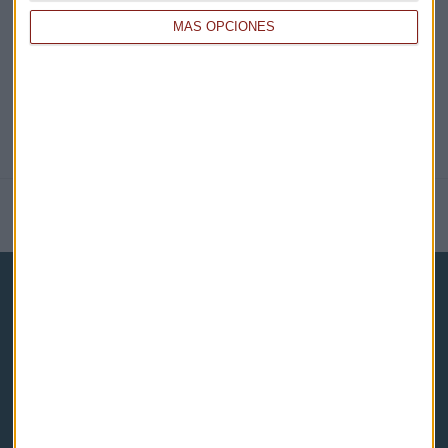
@CAPITALRADIOB
MÁS OPCIONES
NOTICIAS RELACIONADAS
Capital Radio
Noticias