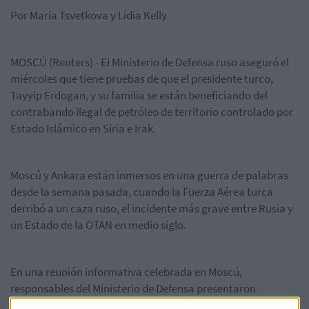
Por Maria Tsvetkova y Lidia Kelly
MOSCÚ (Reuters) - El Ministerio de Defensa ruso aseguró el
miércoles que tiene pruebas de que el presidente turco,
Tayyip Erdogan, y su familia se están beneficiando del
contrabando ilegal de petróleo de territorio controlado por
Estado Islámico en Siria e Irak.
Moscú y Ankara están inmersos en una guerra de palabras
desde la semana pasada, cuando la Fuerza Aérea turca
derribó a un caza ruso, el incidente más grave entre Rusia y
un Estado de la OTAN en medio siglo.
En una reunión informativa celebrada en Moscú,
responsables del Ministerio de Defensa presentaron
imágenes de satélite que, según dijeron, muestran