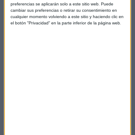
hijo del presidente turco dirija una de las mayores
preferencias se aplicarán solo a este sitio web. Puede
cambiar sus preferencias o retirar su consentimiento en
compañías energéticas, o que su hijo haya sido nombrado
cualquier momento volviendo a este sitio y haciendo clic en
ministro de Energía. ¡Qué maravilloso negocio familiar!",
el botón "Privacidad" en la parte inferior de la página web.
agregó.
Erdogan, en tanto, dijo que nadie tiene el derecho a
"difamar" a Turquía al acusarla de comprar petróleo al
Estado Islámico y que si dichas acusaciones fueran
probadas, él abandonaría el cargo.
Además, afirmó en declaraciones en una universidad en la
capital de Catar, Doha, que no quiere que las relaciones de
Ankara con Moscú empeoren más.