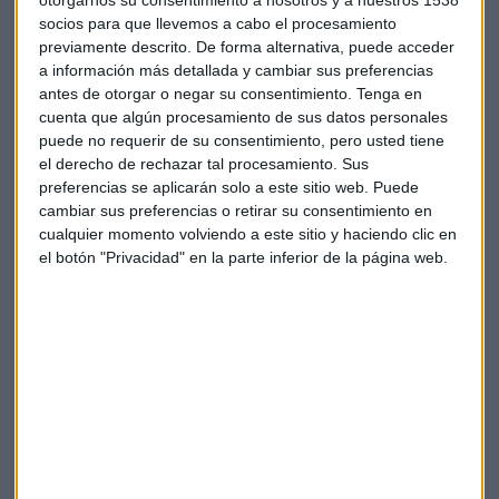
mayores; ya sean públicas o privadas.
socios para que llevemos a cabo el procesamiento
previamente descrito. De forma alternativa, puede acceder
De acuerdo con las estimaciones realizadas, el seguro de
a información más detallada y cambiar sus preferencias
antes de otorgar o negar su consentimiento.
Tenga en
vida y el subsidio por hospitalización dará cobertura a
cuenta que algún procesamiento de sus datos personales
través de este instrumento a más de 700.000 personas en
puede no requerir de su consentimiento, pero usted tiene
todo el país.
el derecho de rechazar tal procesamiento. Sus
preferencias se aplicarán solo a este sitio web. Puede
La industria del seguro constituye la mayor póliza colectiva
cambiar sus preferencias o retirar su consentimiento en
de este tipo jamás suscrita en la historia de España para
cualquier momento volviendo a este sitio y haciendo clic en
respaldar a quienes se encuentran en la primera línea de la
el botón "Privacidad" en la parte inferior de la página web.
lucha contra el COVID-19.
El capital asegurado en caso de fallecimiento por causa
directa del COVID-19 asciende a 30.000 euros por persona. El
dinero lo recibirán los herederos legales del asegurado.
El subsidio de hospitalización, entre tanto, conllevará el
pago de 100 euros al día al sanitario enfermo siempre que su
ingreso hospitalario supere los tres días y hasta un máximo