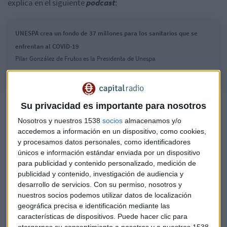
explica en el siguiente
podcast
:
UNESPA crea un fondo de 37 millones para los sanitarios que se
enfrentan al COVID-19
Pilar González de Frutos es la Presidenta de Unespa
Los profesionales que contarán con esta protección serán
Su privacidad es importante para nosotros
los médicos, enfermeros, auxiliares de enfermería,
Nosotros y nuestros 1538
socios
almacenamos y/o
celadores y personal de ambulancias que forman parte del
accedemos a información en un dispositivo, como cookies,
Sistema Nacional de Salud
y se encuentren involucrados
y procesamos datos personales, como identificadores
únicos e información estándar enviada por un dispositivo
directamente en la lucha contra el coronavirus.
para publicidad y contenido personalizado, medición de
publicidad y contenido, investigación de audiencia y
Estarán cubiertos tanto aquellos que trabajan en
desarrollo de servicios.
Con su permiso, nosotros y
hospitales, clínicas y ambulatorios públicos, como los que lo
nuestros socios podemos utilizar datos de localización
hacen en centros del sector privado. Este seguro colectivo
geográfica precisa e identificación mediante las
también protegerá a los médicos, enfermeros, auxiliares de
características de dispositivos. Puede hacer clic para
enfermería y celadores que trabajan
para residencias de
otorgarnos su consentimiento a nosotros y a nuestros 1538