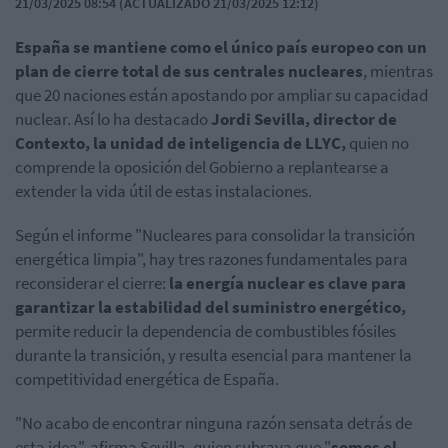
21/03/2025 08:54 (ACTUALIZADO 21/03/2025 12:12)
España se mantiene como el único país europeo con un
plan de cierre total de sus centrales nucleares
, mientras
que 20 naciones están apostando por ampliar su capacidad
nuclear. Así lo ha destacado
Jordi Sevilla, director de
Contexto, la unidad de inteligencia de LLYC,
quien no
comprende la oposición del Gobierno a replantearse a
extender la vida útil de estas instalaciones.
Según el informe "Nucleares para consolidar la transición
energética limpia", hay tres razones fundamentales para
reconsiderar el cierre:
la energía nuclear es clave para
garantizar la estabilidad del suministro energético,
permite reducir la dependencia de combustibles fósiles
durante la transición, y resulta esencial para mantener la
competitividad energética de España.
"No acabo de encontrar ninguna razón sensata detrás de
esta idea", afirma Sevilla, quien subraya que "
somos el