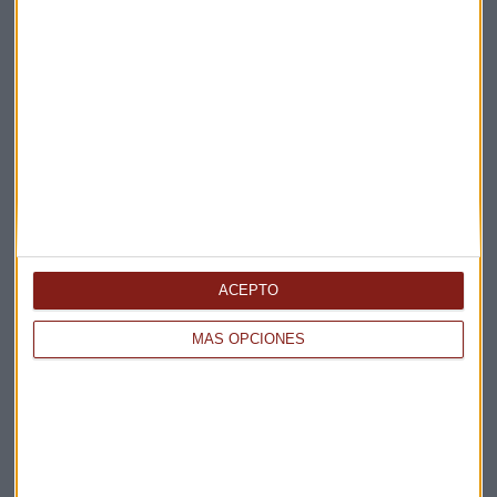
ACEPTO
MÁS OPCIONES
Elige los boletines a los que suscribirte
*
Apertura
La Magia de la Publicidad
Claves ESG