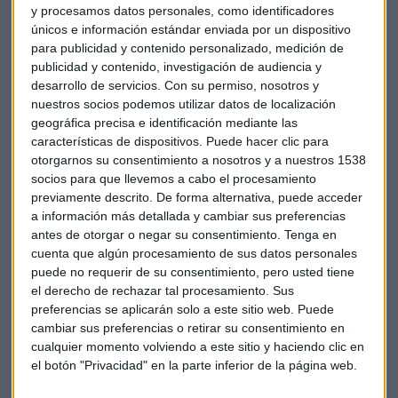
y procesamos datos personales, como identificadores
únicos e información estándar enviada por un dispositivo
para publicidad y contenido personalizado, medición de
publicidad y contenido, investigación de audiencia y
desarrollo de servicios.
Con su permiso, nosotros y
nuestros socios podemos utilizar datos de localización
geográfica precisa e identificación mediante las
características de dispositivos. Puede hacer clic para
otorgarnos su consentimiento a nosotros y a nuestros 1538
socios para que llevemos a cabo el procesamiento
previamente descrito. De forma alternativa, puede acceder
a información más detallada y cambiar sus preferencias
Coexistencia con renovables
antes de otorgar o negar su consentimiento.
Tenga en
cuenta que algún procesamiento de sus datos personales
El exministro rechaza la
falsa dicotomía entre energía
puede no requerir de su consentimiento, pero usted tiene
nuclear y renovables
: "No son incompatibles. No es
el derecho de rechazar tal procesamiento. Sus
aquello de o renovables o nucleares. Las necesitamos a las
preferencias se aplicarán solo a este sitio web. Puede
cambiar sus preferencias o retirar su consentimiento en
dos. Tenemos el 20% de la demanda cubierto por la energía
cualquier momento volviendo a este sitio y haciendo clic en
nuclear y las renovables están creciendo hasta el punto que
el botón "Privacidad" en la parte inferior de la página web.
el Gobierno prevé que puedan llegar a suministrar el otro
80%".