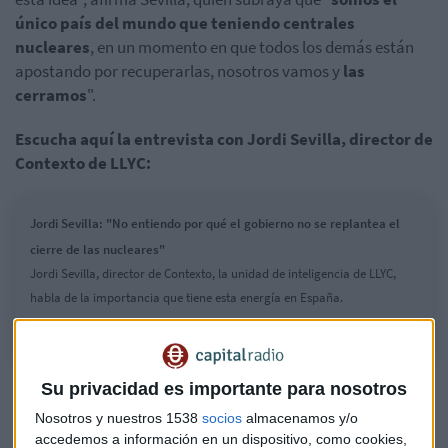
único país del mundo que teniendo centrales
nucleares
, en un momento en que todos los demás están
apostando por recuperarlas, nosotros vamos y
las
cerramos
".
Escucha aquí la entrevista con Jordi Sevilla, director de
Contexto de LLYC:
Jordi Sevilla: "No entiendo por qué el gobierno no se replantea el
cierre de las nucleares"
Jordi Sevilla, director de Contexto, la unidad de inteligencia de LLYC,
habla de la importancia que tiene esta energía en España.
Su privacidad es importante para nosotros
Nosotros y nuestros 1538
socios
almacenamos y/o
accedemos a información en un dispositivo, como cookies,