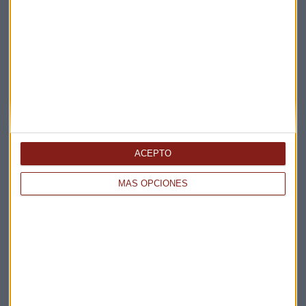
ACEPTO
MÁS OPCIONES
Elige los boletines a los que suscribirte
*
Apertura
La Magia de la Publicidad
Claves ESG
Acepto la
política de privacidad
. *