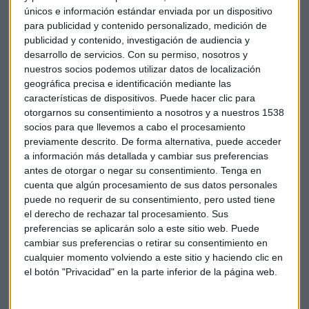
únicos e información estándar enviada por un dispositivo
Y en este caso, cuando decimos ‘todo tipo de información’,
para publicidad y contenido personalizado, medición de
lo decimos sabiendo que abarcamos todos aquellos
publicidad y contenido, investigación de audiencia y
desarrollo de servicios.
Con su permiso, nosotros y
rincones de nuestro mercado que puedan parecernos solo
nuestros socios podemos utilizar datos de localización
accesibles para expertos en la materia.
geográfica precisa e identificación mediante las
características de dispositivos. Puede hacer clic para
Si estamos buscando saber
otorgarnos su consentimiento a nosotros y a nuestros 1538
cómo comprar acciones de la mejor manera
, tenemos a
socios para que llevemos a cabo el procesamiento
nuestra entera disposición gran cantidad de consejos,
previamente descrito. De forma alternativa, puede acceder
claves y recomendaciones que nos ayudarán a conseguirlo.
a información más detallada y cambiar sus preferencias
Lo mejor de todo, es que podemos acceder a estos
antes de otorgar o negar su consentimiento.
Tenga en
conocimientos desde la comodidad de nuestra propia casa,
cuenta que algún procesamiento de sus datos personales
puede no requerir de su consentimiento, pero usted tiene
en el momento que mejor se adapte a nosotros, con tan solo
el derecho de rechazar tal procesamiento. Sus
un ordenador, una tableta o nuestro teléfono móvil.
preferencias se aplicarán solo a este sitio web. Puede
cambiar sus preferencias o retirar su consentimiento en
Más concretamente, queremos destacar la guía de Bolsa24,
cualquier momento volviendo a este sitio y haciendo clic en
que nos proporciona todas las herramientas y ventajas que
el botón "Privacidad" en la parte inferior de la página web.
podemos llegar a necesitar para saber cómo comprar
acciones de manera que vayan a traernos beneficios