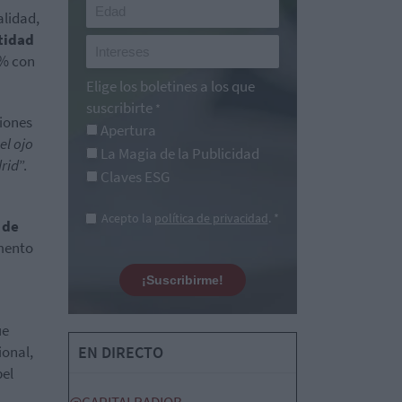
alidad,
tidad
7% con
Elige los boletines a los que
suscribirte
*
ciones
Apertura
el ojo
La Magia de la Publicidad
drid
”.
Claves ESG
Acepto la
política de privacidad
. *
 de
mento
¡Suscribirme!
ue
ional,
EN DIRECTO
pel