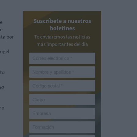
Suscríbete a nuestros
ue
boletines
de
ata por
Te enviaremos las noticias
más importantes del día
Ángel
cto
la
mo