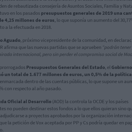
en de rebautizada consejería de Asuntos Sociales, Familia y Nat
 tuvo en los pasados
presupuestos generales de 2019 una can
de 4,25 millones de euros
, lo que suponía un aumento del 30,7
to a la efectuada en 2018.
io Aguado
, próximo vicepresidente de la comunidad, en declara
ER afirma que las nuevas partidas que se aprueben
“podrán tener 
mirada internacional, pero sin perder el compromiso social de Ma
 prorrogados
Presupuestos Generales del Estado
, el
Gobierno
ó un total de 1.677 millones de euros, un 0,5% de la política
enmarcada dentro de las cuentas públicas, lo que supone un au
1% con respecto al año pasado.
da Oficial al Desarrollo
(AOD) la controla la OCDE y los países
es no pueden destinar estos fondos a lo que ellos quieran sino q
adjudicarse a proyectos aprobados por la organización internac
 que la petición de Vox aceptada por PP y Cs podría quedar en pa
o.