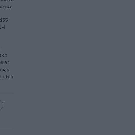
terio.
155
del
a
s en
pular
ambas
drid en