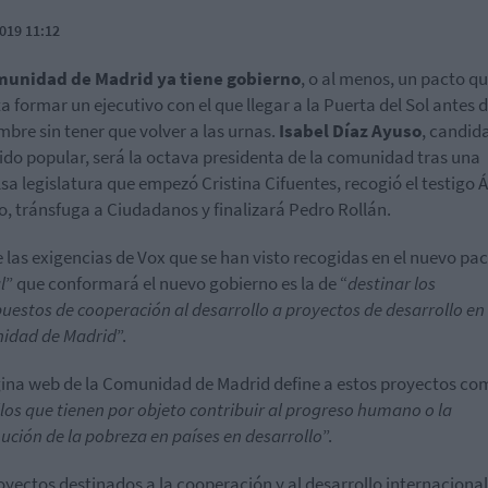
019 11:12
unidad de Madrid ya tiene gobierno
, o al menos, un pacto q
a formar un ejecutivo con el que llegar a la Puerta del Sol antes 
mbre sin tener que volver a las urnas.
Isabel Díaz Ayuso
, candid
tido popular, será la octava presidenta de la comunidad tras una
sa legislatura que empezó Cristina Cifuentes, recogió el testigo 
o, tránsfuga a Ciudadanos y finalizará Pedro Rollán.
 las exigencias de Vox que se han visto recogidas en el nuevo pa
l
” que conformará el nuevo gobierno es la de “
destinar los
uestos de cooperación al desarrollo a proyectos de desarrollo en 
idad de Madrid
”.
ina web de la Comunidad de Madrid define a estos proyectos co
los que tienen por objeto contribuir al progreso humano o la
ución de la pobreza en países en desarrollo
”.
oyectos destinados a la cooperación y al desarrollo internacional