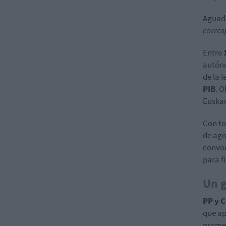
Aguado
corres
Entre
autóno
de la l
PIB
. 
Euskad
Con to
de ago
convoq
para f
Un g
PP y 
que a
promet