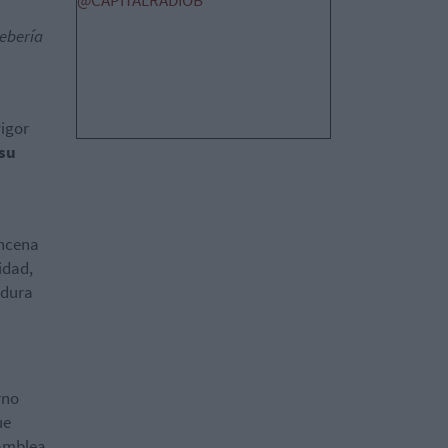
@CAPITALRADIOB
debería
igor
 su
incena
idad,
idura
rno
ue
samblea