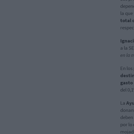
depend
la que
total 
respec
Ignac
a la S
en la 
En los
destin
gasto
del 0,
La
Ayu
donant
deben 
por lo
mojad