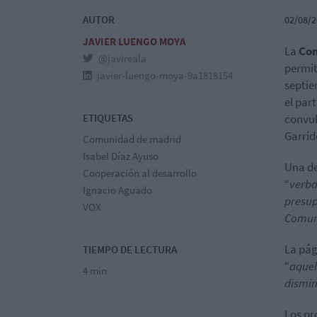
AUTOR
02/08/2
JAVIER LUENGO MOYA
La
Com
@javireala
permit
javier-luengo-moya-9a1818154
septie
el par
ETIQUETAS
convul
Garrid
Comunidad de madrid
Isabel Díaz Ayuso
Una de
Cooperación al desarrollo
“
verba
Ignacio Aguado
presup
VOX
Comun
La pág
TIEMPO DE LECTURA
“
aquel
4 min
dismin
Los pr