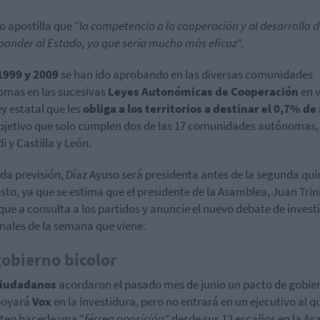
 apostilla que “
la competencia a la cooperación y al desarrollo 
ponder al Estado, ya que sería mucho más eficaz
”.
1999 y 2009
se han ido aprobando en las diversas comunidades
mas en las sucesivas
Leyes Autonómicas de Cooperación
en v
ey estatal que les
obliga a los territorios a destinar el 0,7% de
Objetivo que solo cumplen dos de las 17 comunidades autónomas,
i y Castilla y León.
da previsión, Díaz Ayuso será presidenta antes de la segunda qu
sto, ya que se estima que el presidente de la Asamblea, Juan Trin
ue a consulta a los partidos y anuncie el nuevo debate de invest
inales de la semana que viene.
obierno bicolor
Ciudadanos
acordaron el pasado mes de junio un pacto de gobie
poyará
Vo
x
en la investidura, pero no entrará en un ejecutivo al q
en hacerle una “
férrea oposición
” desde sus 12 escaños en la A