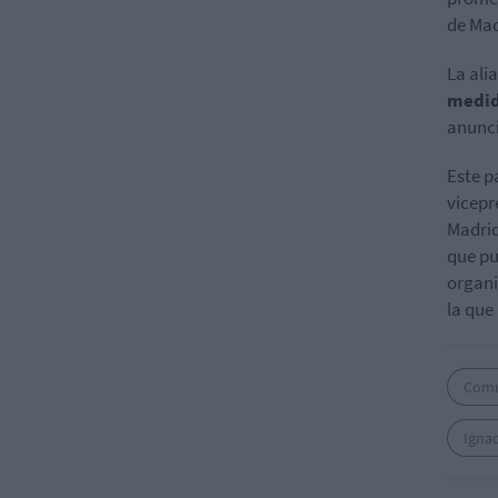
de Mad
La ali
medi
anunci
Este p
vicepr
Madrid
que pu
organi
la que
Comu
Igna