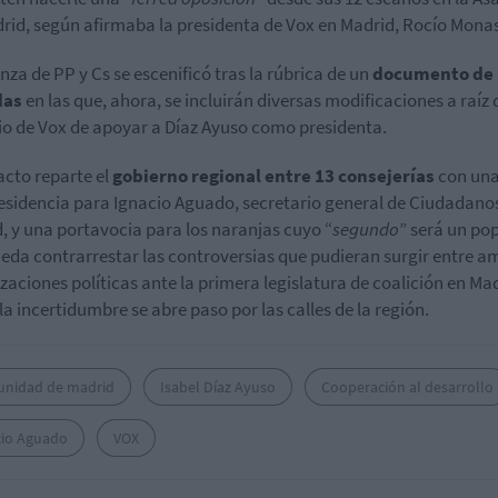
rid, según afirmaba la presidenta de Vox en Madrid, Rocío Monas
anza de PP y Cs se escenificó tras la rúbrica de un
documento de 
das
en las que, ahora, se incluirán diversas modificaciones a raíz 
o de Vox de apoyar a Díaz Ayuso como presidenta.
acto reparte el
gobierno regional entre 13 consejerías
con un
esidencia para Ignacio Aguado, secretario general de Ciudadano
, y una portavocia para los naranjas cuyo “
segundo
” será un po
eda contrarrestar las controversias que pudieran surgir entre 
zaciones políticas ante la primera legislatura de coalición en Ma
 la incertidumbre se abre paso por las calles de la región.
nidad de madrid
Isabel Díaz Ayuso
Cooperación al desarrollo
cio Aguado
VOX