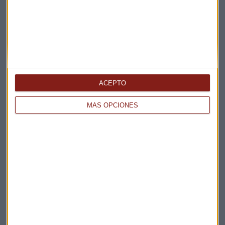
ACEPTO
Elige los boletines a los que suscribirte
*
MÁS OPCIONES
Apertura
La Magia de la Publicidad
Claves ESG
Acepto la
política de privacidad
. *
¡Suscribirme!