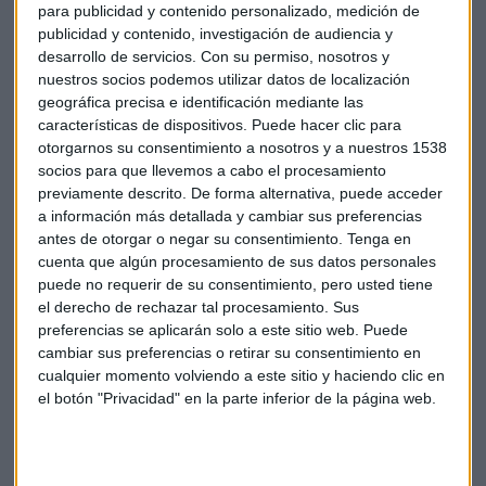
para publicidad y contenido personalizado, medición de
publicidad y contenido, investigación de audiencia y
desarrollo de servicios.
Con su permiso, nosotros y
nuestros socios podemos utilizar datos de localización
geográfica precisa e identificación mediante las
características de dispositivos. Puede hacer clic para
otorgarnos su consentimiento a nosotros y a nuestros 1538
socios para que llevemos a cabo el procesamiento
Financiación mixta del sistema
previamente descrito. De forma alternativa, puede acceder
Aunque el último gran acuerdo por consenso se logró en
a información más detallada y cambiar sus preferencias
antes de otorgar o negar su consentimiento.
Tenga en
octubre de 2020,
Perea explica que no se ha iniciado
cuenta que algún procesamiento de sus datos personales
formalmente una nueva revisión porque "estamos en
puede no requerir de su consentimiento, pero usted tiene
pleno despliegue todavía de reformas" y "aún se están
el derecho de rechazar tal procesamiento. Sus
negociando cuestiones con los sindicatos y la
preferencias se aplicarán solo a este sitio web. Puede
patronal"
. La Comisión trabaja ahora en "cuestiones clave
cambiar sus preferencias o retirar su consentimiento en
de futuro como la sostenibilidad, cómo ha funcionado la
cualquier momento volviendo a este sitio y haciendo clic en
revalorización de las pensiones y qué pasa con los
el botón "Privacidad" en la parte inferior de la página web.
autónomos".
Respecto al modelo de financiación, Perea clarifica que