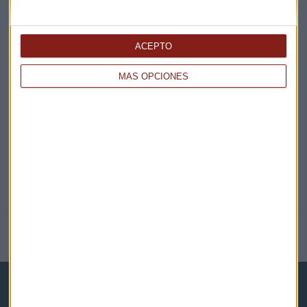
ACEPTO
EN DIRECTO
MÁS OPCIONES
@CAPITALRADIOB
NOTICIAS RELACIONADAS