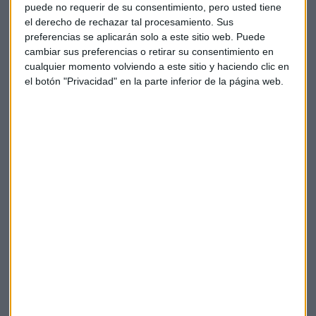
puede no requerir de su consentimiento, pero usted tiene
plan para conectar a las naciones asiáticas mediante redes
el derecho de rechazar tal procesamiento. Sus
y cables submarinos para distribuir energía limpia.
preferencias se aplicarán solo a este sitio web. Puede
cambiar sus preferencias o retirar su consentimiento en
cualquier momento volviendo a este sitio y haciendo clic en
El Fondo de Inversión Pública de Arabia Saudita, que tiene
el botón "Privacidad" en la parte inferior de la página web.
más de
224.000 millones dólares en activos,
gastó
alrededor de 54.000 millones en inversiones el año pasado.
Se espera que la venta de aproximadamente un 5% de
participación en el gigante petrolero Saudi Arabian Oil Co.
proporcione más fondos.
Arabia Saudí también planea construir al menos
16
reactores nucleares
en los próximos 25 años con un
coste de más de 80.000 millones de dólares
. La
demanda de electricidad en el país ha aumentado hasta en
un 9% anual desde 2000.