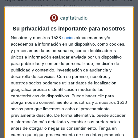
aproximadamente 1 billón de dólares por gigavatio.
Este acuerdo estrecha la relación de SoftBank con Arabia
Su privacidad es importante para nosotros
Saudí y además hace posible la intención del príncipe saudí
Nosotros y nuestros 1538
socios
almacenamos y/o
de
diversificar la economía del petróleo.
accedemos a información en un dispositivo, como cookies,
y procesamos datos personales, como identificadores
únicos e información estándar enviada por un dispositivo
Parece que SoftBank tiene como objetivo desplegar hasta
para publicidad y contenido personalizado, medición de
15.000 millones de dólares en una nueva ciudad
publicidad y contenido, investigación de audiencia y
desarrollo de servicios.
Con su permiso, nosotros y
llamada Neom,
que el príncipe heredero planea construir
nuestros socios podemos utilizar datos de localización
en la costa del Mar Rojo.
geográfica precisa e identificación mediante las
características de dispositivos. Puede hacer clic para
otorgarnos su consentimiento a nosotros y a nuestros 1538
Son, ha estado promoviendo la energía limpia desde el
socios para que llevemos a cabo el procesamiento
desastre nuclear de Fukushima en 2011 y
previamente descrito. De forma alternativa, puede acceder
recientemente finalizó la construcción de una
granja de
a información más detallada y cambiar sus preferencias
energía eólica de 50 megavatios en Mongolia
. También
antes de otorgar o negar su consentimiento.
Tenga en
cuenta que algún procesamiento de sus datos personales
ha impulsado un plan denominado "Asia Super Grid", un